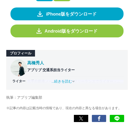
iPhone版をダウンロード
Android版をダウンロード
プロフィール
高橋秀人
アプリブ 交通系担当ライター
ライター
大手自動車メーカーを経て、フリーランスでライター・編
...続きを読む
集者どちらも経験。PC1台で仕事をしながら拠点を持たな
い生活スタイル、いわゆるデジタルノマドとなり日本一周
執筆：アプリブ編集部
旅をスタート。走行距離42,000km・活動期間500日以上か
けて47都道府県を制覇。
※記事の内容は記載当時の情報であり、現在の内容と異なる場合があります。
現在はアプリブでSEOライターとして活動しており、これ
までにレビューしたアプリは900件以上。日本一周中に20
種類以上ナビアプリを利用した経験があり、イチオシはや
はり『Google マップ』。「重要な内容をシンプルにわかり