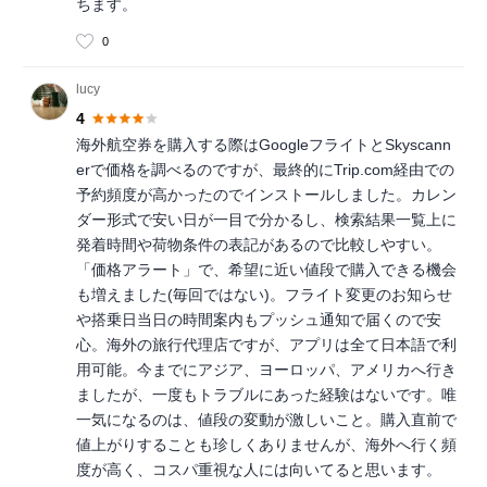
ちます。
0
lucy
4
海外航空券を購入する際はGoogleフライトとSkyscann
erで価格を調べるのですが、最終的にTrip.com経由での
予約頻度が高かったのでインストールしました。カレン
ダー形式で安い日が一目で分かるし、検索結果一覧上に
発着時間や荷物条件の表記があるので比較しやすい。
「価格アラート」で、希望に近い値段で購入できる機会
も増えました(毎回ではない)。フライト変更のお知らせ
や搭乗日当日の時間案内もプッシュ通知で届くので安
心。海外の旅行代理店ですが、アプリは全て日本語で利
用可能。今までにアジア、ヨーロッパ、アメリカへ行き
ましたが、一度もトラブルにあった経験はないです。唯
一気になるのは、値段の変動が激しいこと。購入直前で
値上がりすることも珍しくありませんが、海外へ行く頻
度が高く、コスパ重視な人には向いてると思います。