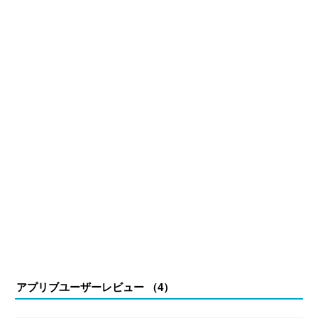
やすく伝える」がモットー。
アプリブユーザーレビュー （
4
）