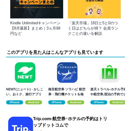
Kindle Unlimitedキャンペーン
「楽天市場」18日と5と0のつ
【8月最新】まとめ｜3ヵ月99
く日はどちらが得？ 会員ラン
円など
クごとの違いを解説
このアプリを見た人はこんなアプリも見ています
NEWT(ニュート) - かしこ
格安航空券 ソラハピ 航空
楽天トラベル-ホテル予約
い、おトク、旅行アプリ
券・飛行機チケットを格
や航空券,宿泊の予約でき
安で予約
る旅行アプリ
iPhone
Android
iPhone
Android
iPhone
Android
Trip.com-航空券･ホテルの予約はトリ
ップドットコムで