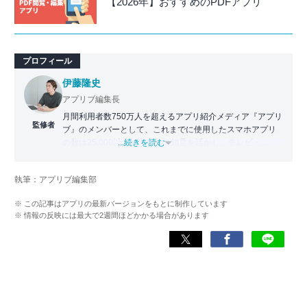
【2026年】おすすめのPDFアプリ
プロフィール
伊藤隆史
アプリブ編集長
月間利用者数750万人を超えるアプリ紹介メディア『アプリ
監修者
ブ』のメンバーとして、これまでに使用したスマホアプリ
の数は25,000以上。アプリの知見を活かし、テレビ・
...続きを読む
Web・ラジオなどのメディアに出演。
【メディア出演歴】日本テレビ『午前0時の森』（人生効率
執筆：アプリブ編集部
化アプリの紹介）、TBS『サタプラ』（スマホライフが変
わる神アプリの紹介）、J-WAVE『STEP ONE』（今話題の
※ この記事はアプリの最新バージョンをもとに制作しています
スマホアプリ）他
※ 情報の反映には最大で2週間ほどかかる場合があります
Wikipedia
X(旧：Twitter）