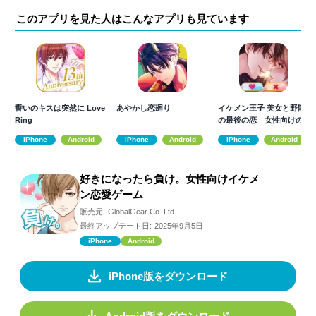
このアプリを見た人はこんなアプリも見ています
誓いのキスは突然に Love
あやかし恋廻り
イケメン王子 美女と野獣
Ring
の最後の恋 女性向けの
恋愛ゲーム
iPhone
Android
iPhone
Android
iPhone
Android
好きになったら負け。女性向けイケメ
ン恋愛ゲーム
販売元:
GlobalGear Co. Ltd.
最終アップデート日:
2025年9月5日
iPhone
Android
iPhone版をダウンロード