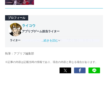
プロフィール
ライコウ
アプリブゲーム担当ライター
ライター
バンタンゲームアカデミー
...続きを読む
出身。「広く深く」をモットー
に、あらゆるジャンルのゲームに精通する筋金入りのゲー
マー。プレイ済みタイトルは2,000本を超えており、アプリ
執筆：アプリブ編集部
ゲームだけでも1,000本以上。ゲーム開発者を目指した経験
もあり、ゲームの深い理解を持つ。現在はゲームを遊び尽
※記事の内容は記載当時の情報であり、現在の内容と異なる場合があります。
くして面白さを引き出し、人々に伝えるためゲームライタ
ーへと転向。
複数のゲームメディアの立ち上げや運営に携わるほか、ゲ
ーム公式から名指しで攻略記事依頼を受けるなど、執筆の
正確性や専門知識の深さは業界内でも高く評価されてい
る。現在は、アプリブでゲーム関連のコンテンツを豊富に
執筆中。