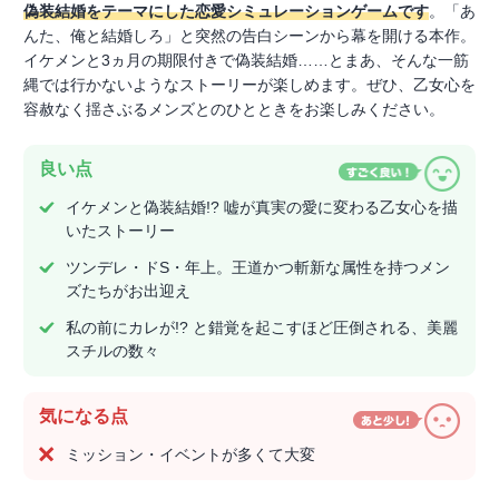
偽装結婚をテーマにした恋愛シミュレーションゲームです
。「あ
んた、俺と結婚しろ」と突然の告白シーンから幕を開ける本作。
イケメンと3ヵ月の期限付きで偽装結婚……とまあ、そんな一筋
縄では行かないようなストーリーが楽しめます。ぜひ、乙女心を
容赦なく揺さぶるメンズとのひとときをお楽しみください。
良い点
イケメンと偽装結婚!? 嘘が真実の愛に変わる乙女心を描
いたストーリー
ツンデレ・ドS・年上。王道かつ斬新な属性を持つメン
ズたちがお出迎え
私の前にカレが!? と錯覚を起こすほど圧倒される、美麗
スチルの数々
気になる点
ミッション・イベントが多くて大変