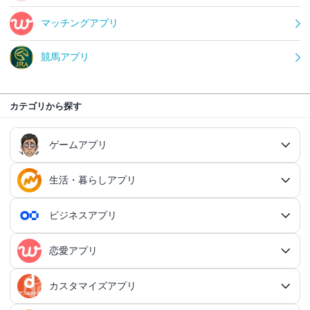
マッチングアプリ
競馬アプリ
カテゴリから探す
ゲームアプリ
生活・暮らしアプリ
ゲームアプリ総合
RPGアプリ
ビジネスアプリ
生活・暮らしアプリ総合
RPGアプリ総合
アクションゲームアプリ
ファイナンスアプリ
恋愛アプリ
ビジネスアプリ総合
王道RPGアプリ
アクションゲームアプリ総合
シミュレーションアプリ
家計簿アプリ
日記アプリ
タスク管理アプリ
カスタマイズアプリ
恋愛アプリ総合
アクションRPGアプリ
2Dアクションアプリ
ふるさと納税アプリ
シミュレーションアプリ総合
対戦・協力ゲームアプリ
日記アプリ総合