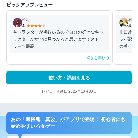
ピックアップレビュー
松丸
石狩
4
4
キャラクターが複数いるので自分の好きなキャ
非日常を
ラクターがすぐに見つかると思います！ストー
ラが沢山
リーも最高
の着せ替
続きを読む
使い方・詳細を見る
レビュー更新日:2025年10月30日
あの「薄桜鬼 真改」がアプリで登場！ 初心者にも
始めやすい乙女ゲー