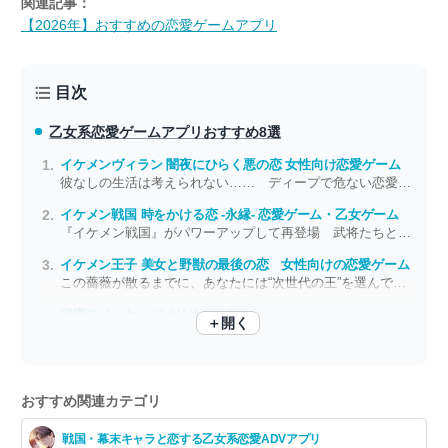
関連記事：
【2026年】おすすめの恋愛ゲームアプリ
目次
乙女系恋愛ゲームアプリ
おすすめ8選
イケメンヴィラン 闇夜にひらく悪の恋 女性向け恋愛ゲーム
彼なしの生活は考えられない…… ディープで危ない恋愛をしたい女性必見！
イケメン戦国 時をかける恋 -永縁- 恋愛ゲーム・乙女ゲーム
『イケメン戦国』がパワーアップして再登場 武将たちとの恋がまた蘇る
イケメン王子 美女と野獣の最後の恋 女性向けの恋愛ゲーム
この薔薇が散るまでに、あなたには“次世代の王”を選んでいただきます
秘密のメッセージはじめました
＋開く
謎のアプリでイケメンとおしゃべり あなたの運命の相手は誰？
おすすめ関連カテゴリ
戦国・幕末キャラと恋する乙女系恋愛ADVアプリ