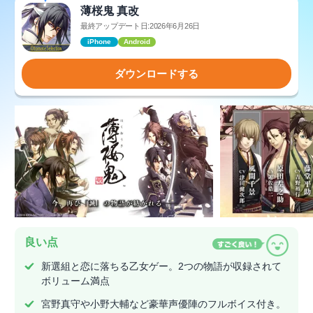
薄桜鬼 真改
最終アップデート日:2026年6月26日
iPhone
Android
ダウンロードする
良い点
新選組と恋に落ちる乙女ゲー。2つの物語が収録されて
ボリューム満点
宮野真守や小野大輔など豪華声優陣のフルボイス付き。