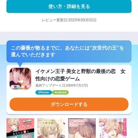
使い方・詳細を見る
レビュー更新日:2025年09月02日
この薔薇が散るまでに、あなたには“次世代の王”を
選んでいただきます
イケメン王子 美女と野獣の最後の恋 女
性向けの恋愛ゲーム
最終アップデート日:2026年7月27日
iPhone
Android
ダウンロードする