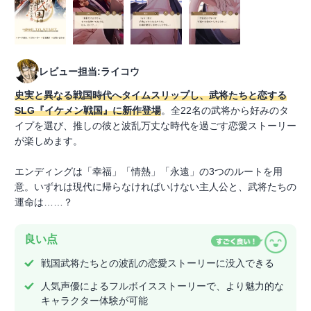
レビュー担当:ライコウ
史実と異なる戦国時代へタイムスリップし、武将たちと恋する
SLG『イケメン戦国』に新作登場
。全22名の武将から好みのタ
イプを選び、推しの彼と波乱万丈な時代を過ごす恋愛ストーリー
が楽しめます。
エンディングは「幸福」「情熱」「永遠」の3つのルートを用
意。いずれは現代に帰らなければいけない主人公と、武将たちの
運命は……？
良い点
戦国武将たちとの波乱の恋愛ストーリーに没入できる
人気声優によるフルボイスストーリーで、より魅力的な
キャラクター体験が可能