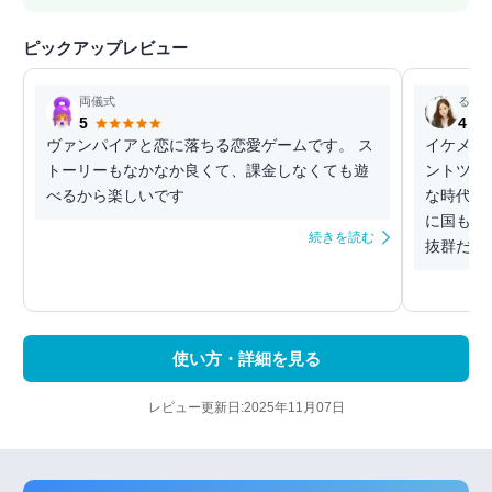
ピックアップレビュー
両儀式
るな
5
4
ヴァンパイアと恋に落ちる恋愛ゲームです。 ス
イケメン
トーリーもなかなか良くて、課金しなくても遊
ントツで
べるから楽しいです
な時代の
に国も時
続きを読む
抜群だし、
使い方・詳細を見る
レビュー更新日:2025年11月07日