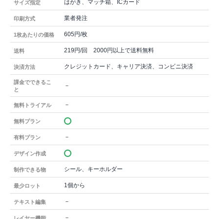
はがき、マッチ箱、ICカード
サイズ指定
業者発注
印刷方式
605円/枚
1枚あたりの価格
219円/回 2000円以上で送料無料
送料
クレジットカード、キャリア決済、コンビニ決済
決済方法
課金でできるこ
－
と
－
無料トライアル
無料プラン
－
有料プラン
デザイン作成
シール、キーホルダー
制作できる物
1個から
最少ロット
－
テキスト編集
－
レイヤー機能