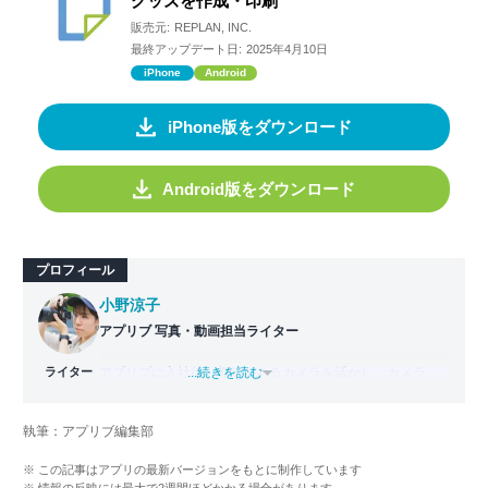
グッズを作成・印刷
販売元:
REPLAN, INC.
最終アップデート日:
2025年4月10日
iPhone
Android
iPhone版をダウンロード
Android版をダウンロード
プロフィール
小野涼子
アプリブ 写真・動画担当ライター
ライター
アプリブに入社後、趣味であるカメラを活かし、カメラや
...続きを読む
写真加工アプリを主に担当。本格的な写真加工方法から、
自撮りのコツなど女性向けの記事を得意とする。読めば
執筆：アプリブ編集部
「誰でも本格的にアプリを使いこなせるようになるコンテ
ンツ」を目標に制作している。
※ この記事はアプリの最新バージョンをもとに制作しています
※ 情報の反映には最大で2週間ほどかかる場合があります