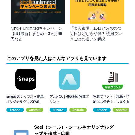
Kindle Unlimitedキャンペーン
「楽天市場」18日と5と0のつ
【8月最新】まとめ｜3ヵ月99
く日はどちらが得？ 会員ラン
円など
クごとの違いを解説
このアプリを見た人はこんなアプリも見ています
snaps スナップス – 簡単
アルバス｜毎月8枚 写真プ
写真プリント・現像・印
オリジナルグッズ作成
リント
刷はお任せ！ - しまうま
プリント
iPhone
Android
iPhone
Android
iPhone
Android
Seel（シール）- シールやオリジナルグ
ッズを作成・印刷