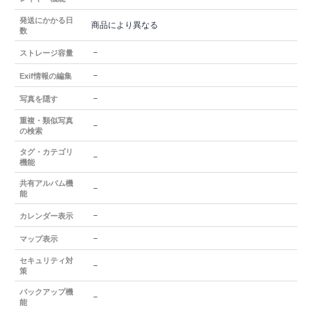
発送にかかる日
商品により異なる
数
－
ストレージ容量
－
Exif情報の編集
－
写真を隠す
重複・類似写真
－
の検索
タグ・カテゴリ
－
機能
共有アルバム機
－
能
－
カレンダー表示
－
マップ表示
セキュリティ対
－
策
バックアップ機
－
能