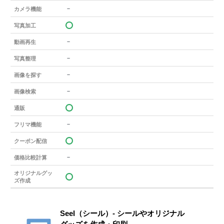
－
カメラ機能
写真加工
－
動画再生
－
写真整理
－
画像を探す
－
画像検索
通販
－
フリマ機能
クーポン配信
－
価格比較計算
オリジナルグッ
ズ作成
Seel（シール）- シールやオリジナル