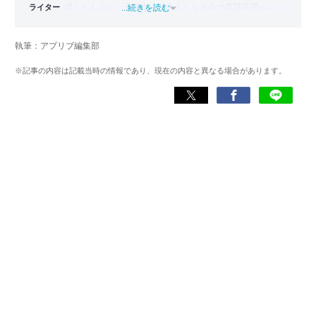
ライター
得したものの、大学生・社会人となる中で英語学習から遠
...続きを読む
ざかる。勉強系アプリ担当となったことから、アプリでの
英語学習を再開。英語が苦手な人や勉強が続かない人に寄
執筆：アプリブ編集部
り添える記事を目指している。
※記事の内容は記載当時の情報であり、現在の内容と異なる場合があります。