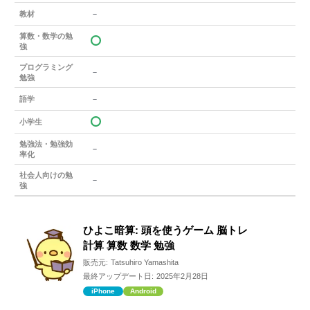
－
教材
算数・数学の勉
強
プログラミング
－
勉強
－
語学
小学生
勉強法・勉強効
－
率化
社会人向けの勉
－
強
ひよこ暗算: 頭を使うゲーム 脳トレ
計算 算数 数学 勉強
販売元:
Tatsuhiro Yamashita
最終アップデート日:
2025年2月28日
iPhone
Android