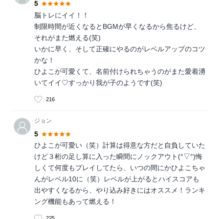
5
脳トレにイイ！！
制限時間が近くなるとBGMが早くなるから焦るけど、
それがまた燃える(笑)
いかに早く、そして正確にやるのがレベルアップのコツ
かな！
ひよこが可愛くて、名前付けられちゃうのがまた愛着湧
いてイイ♡すっかり我が子のようです(笑)
216
ジョン
5
ひよこが可愛い（笑）計算は得意な方だと自負していた
けど３桁の足し算に入った瞬間にノックアウト(°▽°)悔
しくて何度もプレイしてたら、いつの間にかひよこちゃ
んがレベル10に（笑）レベルが上がるとハイスコアも
出やすくなるから、やり込み好きにはオススメ！ランキ
ング機能もあって燃える！
225