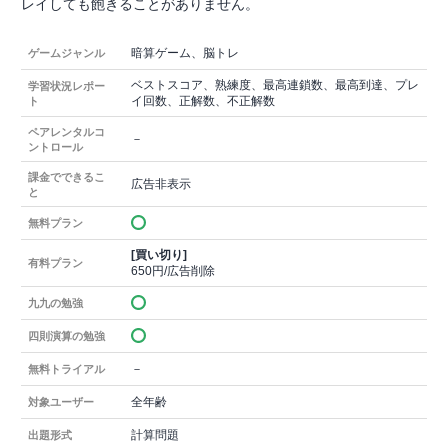
レイしても飽きることがありません。
暗算ゲーム、脳トレ
ゲームジャンル
ベストスコア、熟練度、最高連鎖数、最高到達、プレ
学習状況レポー
イ回数、正解数、不正解数
ト
ペアレンタルコ
－
ントロール
課金でできるこ
広告非表示
と
無料プラン
[買い切り]
有料プラン
650円/広告削除
九九の勉強
四則演算の勉強
－
無料トライアル
全年齢
対象ユーザー
計算問題
出題形式