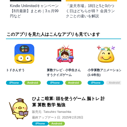
Kindle Unlimitedキャンペーン
「楽天市場」18日と5と0のつ
【8月最新】まとめ｜3ヵ月99
く日はどちらが得？ 会員ラン
円など
クごとの違いを解説
このアプリを見た人はこんなアプリも見ています
トドさんすう
算数テレビ - 小学生さん
小学算数アニメーション
すうクイズゲーム
(1-6年生)
iPhone
Android
iPhone
Android
iPhone
Android
ひよこ暗算: 頭を使うゲーム 脳トレ 計
算 算数 数学 勉強
販売元:
Tatsuhiro Yamashita
最終アップデート日:
2025年2月28日
iPhone
Android