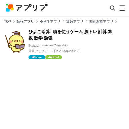
TOP
勉強アプリ
小学生アプリ
算数アプリ
四則演算アプリ
ひよこ暗算: 頭を使うゲーム 脳トレ 計算 算
数 数学 勉強
販売元:
Tatsuhiro Yamashita
最終アップデート日:
2025年2月28日
iPhone
Android