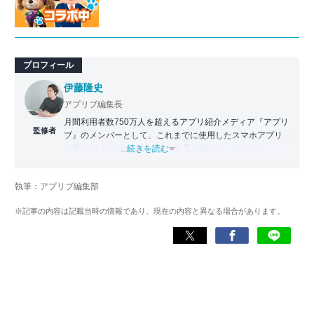
プロフィール
伊藤隆史
アプリブ編集長
月間利用者数750万人を超えるアプリ紹介メディア『アプリ
監修者
ブ』のメンバーとして、これまでに使用したスマホアプリ
の数は25,000以上。アプリの知見を活かし、テレビ・
...続きを読む
Web・ラジオなどのメディアに出演。
【メディア出演歴】日本テレビ『午前0時の森』（人生効率
執筆：アプリブ編集部
化アプリの紹介）、TBS『サタプラ』（スマホライフが変
わる神アプリの紹介）、J-WAVE『STEP ONE』（今話題の
※記事の内容は記載当時の情報であり、現在の内容と異なる場合があります。
スマホアプリ）他
Wikipedia
X(旧：Twitter）