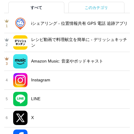
すべて
このカテゴリ
iシェアリング - 位置情報共有 GPS 電話 追跡アプリ
1
レシピ動画で料理献立を簡単‪に - デリッシュキッチ
2
ン
Amazon Music: 音楽やポッドキャスト
3
Instagram
4
LINE
5
X
6