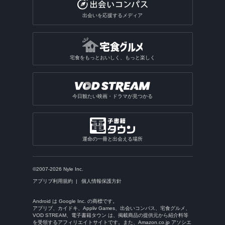
出会いを応援するメディア
宅食をもっとおいしく、もっと楽しく
今日観たい映画・ドラマが見つかる
運命の一冊と出会える場所
©2007-2026 Nyle Inc.
アプリブ利用規約
個人情報保護方針
Android は Google Inc. の商標です。
アプリブ、カイドキ、Appliv Games、出会いコンパス、宅食グルメ、
VOD STREAM、電子書籍タウン は、掲載商品の提供元から紹介料等
を受領するアフィリエイトサイトです。また、Amazon.co.jp アソシエ