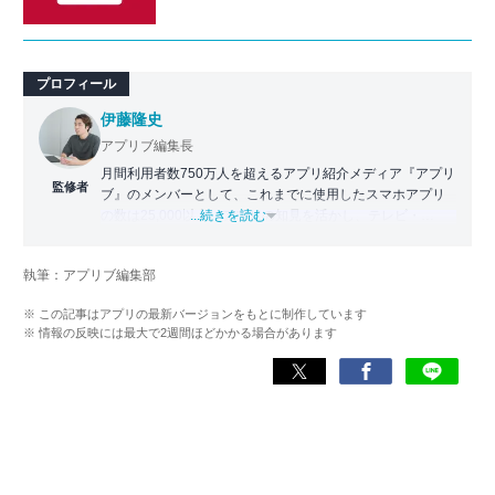
プロフィール
伊藤隆史
アプリブ編集長
月間利用者数750万人を超えるアプリ紹介メディア『アプリ
監修者
ブ』のメンバーとして、これまでに使用したスマホアプリ
の数は25,000以上。アプリの知見を活かし、テレビ・
...続きを読む
Web・ラジオなどのメディアに出演。
【メディア出演歴】日本テレビ『午前0時の森』（人生効率
執筆：アプリブ編集部
化アプリの紹介）、TBS『サタプラ』（スマホライフが変
わる神アプリの紹介）、J-WAVE『STEP ONE』（今話題の
※ この記事はアプリの最新バージョンをもとに制作しています
スマホアプリ）他
※ 情報の反映には最大で2週間ほどかかる場合があります
Wikipedia
X(旧：Twitter）