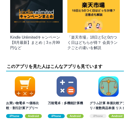
Kindle Unlimitedキャンペーン
「楽天市場」18日と5と0のつ
【8月最新】まとめ｜3ヵ月99
く日はどちらが得？ 会員ラン
円など
クごとの違いを解説
このアプリを見た人はこんなアプリも見ています
お買い物電卓 〜価格比
万能電卓：多機能計算機
グラム計算 単価比較アプ
較・割引計算アプリ〜
リ / 複数商品単価 リスト
管理
iPhone
Android
iPhone
Android
iPhone
Android