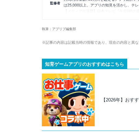
監修者
は25,000以上。アプリの知見を活かし、テ
【メディア出演歴】日本テレビ『午前0時の
アプリの紹介）、J-WAVE『STEP ONE
Wikipedia
執筆：アプリブ編集部
X(旧：Twitter）
※記事の内容は記載当時の情報であり、現在の内容と異な
知育ゲームアプリのおすすめはこちら
【2026年】お