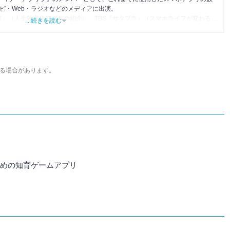
レビ・Web・ラジオなどのメディアに出演。
森』（人生効率化アプリの紹介）、TBS『サタプラ』（スマホライフが変わる神
...続きを読む
』（今話題のスマホアプリ）他
る場合があります。
すすめの知育ゲームアプリ