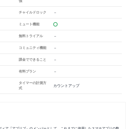
強
－
チャイルドロック
ミュート機能
－
無料トライアル
－
コミュニティ機能
－
課金でできること
－
有料プラン
タイマーの計測方
カウントアップ
式
メディア『アプリブ』のメンバーとして、これまでに使用したスマホアプリの数