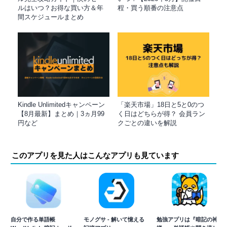
ルはいつ？お得な買い方＆年
程・買う順番の注意点
間スケジュールまとめ
Kindle Unlimitedキャンペーン
「楽天市場」18日と5と0のつ
【8月最新】まとめ｜3ヵ月99
く日はどちらが得？ 会員ラン
円など
クごとの違いを解説
このアプリを見た人はこんなアプリも見ています
自分で作る単語帳
モノグサ - 解いて憶える
勉強アプリは『暗記の神