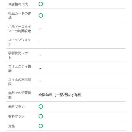
単語帳の作成
暗記カードの作
成
ポモドーロタイ
－
マーの時間設定
ストップウォッ
－
チ
学習状況レポー
－
ト
コミュニティ機
－
能
スマホの利用制
－
限
無料での学習範
全問無料（一部機能は有料）
囲
無料プラン
有料プラン
資格