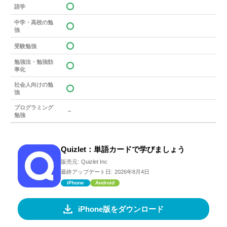
語学
中学・高校の勉
強
受験勉強
勉強法・勉強効
率化
社会人向けの勉
強
プログラミング
－
勉強
Quizlet：単語カードで学びましょう
販売元:
Quizlet Inc
最終アップデート日:
2026年8月4日
iPhone
Android
iPhone版をダウンロード