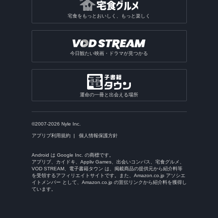
宅食をもっとおいしく、もっと楽しく
今日観たい映画・ドラマが見つかる
運命の一冊と出会える場所
©2007-2026 Nyle Inc.
アプリブ利用規約
個人情報保護方針
Android は Google Inc. の商標です。
アプリブ、カイドキ、Appliv Games、出会いコンパス、宅食グルメ、
VOD STREAM、電子書籍タウン は、掲載商品の提供元から紹介料等
を受領するアフィリエイトサイトです。また、Amazon.co.jp アソシエ
イトメンバー として、Amazon.co.jp の宣伝リンクから紹介料を獲得し
ています。