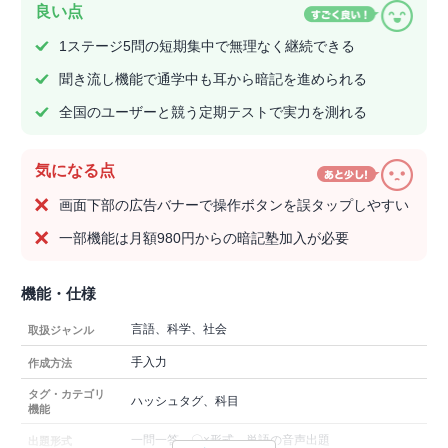
良い点
1ステージ5問の短期集中で無理なく継続できる
聞き流し機能で通学中も耳から暗記を進められる
全国のユーザーと競う定期テストで実力を測れる
気になる点
画面下部の広告バナーで操作ボタンを誤タップしやすい
一部機能は月額980円からの暗記塾加入が必要
機能・仕様
言語、科学、社会
取扱ジャンル
手入力
作成方法
タグ・カテゴリ
ハッシュタグ、科目
機能
一問一答、〇×形式、単語の音声出題
出題形式