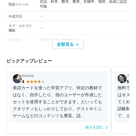
言語、科学、数学、教育、生物学、地理、自由に設定
取扱ジャンル
可能
－
作成方法
タグ・カテゴリ
－
機能
四択クイズ、ゲーム
出題形式
全部見る ＋
ピックアップレビュー
Kazking
ナオ
4
5
単語カードを使った学習アプリ。特定の教材で
無料で使
はなく、自作したり、他のユーザーが作成した
はオスス
セットを使用することができます。といっても
てくれる
クオリティもしっかりしており、テストやミニ
語帳制作
ゲームなどのコンテンツも豊富。語...
で、エクセ
続きを読む