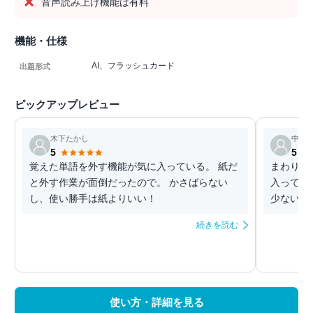
音声読み上げ機能は有料
機能・仕様
AI、フラッシュカード
出題形式
ピックアップレビュー
木下たかし
中野
5
5
覚えた単語を外す機能が気に入っている。 紙だ
まわりの
と外す作業が面倒だったので。 かさばらない
入ってい
し、使い勝手は紙よりいい！
少ないの
続きを読む
使い方・詳細を見る