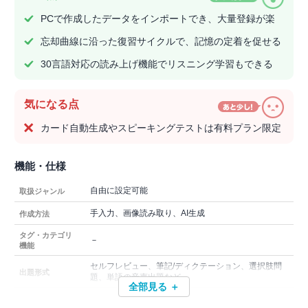
PCで作成したデータをインポートでき、大量登録が楽
忘却曲線に沿った復習サイクルで、記憶の定着を促せる
30言語対応の読み上げ機能でリスニング学習もできる
気になる点
カード自動生成やスピーキングテストは有料プラン限定
機能・仕様
自由に設定可能
取扱ジャンル
手入力、画像読み取り、AI生成
作成方法
タグ・カテゴリ
－
機能
セルフレビュー、筆記/ディクテーション、選択肢問
出題形式
題、単語の音声出題など
全部見る ＋