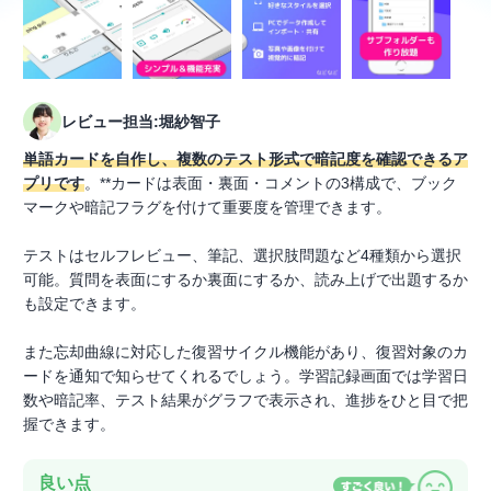
レビュー担当:堀紗智子
単語カードを自作し、複数のテスト形式で暗記度を確認できるア
プリです
。**カードは表面・裏面・コメントの3構成で、ブック
マークや暗記フラグを付けて重要度を管理できます。
テストはセルフレビュー、筆記、選択肢問題など4種類から選択
可能。質問を表面にするか裏面にするか、読み上げで出題するか
も設定できます。
また忘却曲線に対応した復習サイクル機能があり、復習対象のカ
ードを通知で知らせてくれるでしょう。学習記録画面では学習日
数や暗記率、テスト結果がグラフで表示され、進捗をひと目で把
握できます。
良い点