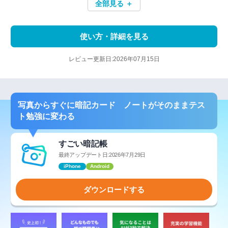
全部見る ＋
使い方・詳細を見る
レビュー更新日:2026年07月15日
写真からすぐに暗記カード ノートがそのままテス
ト勉強に変わる
すごい暗記帳
最終アップデート日:2026年7月29日
iPhone
Android
ダウンロードする