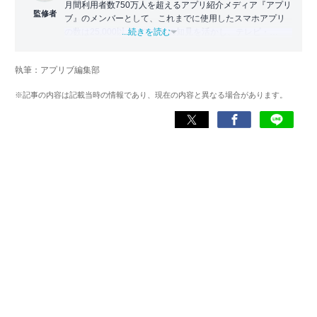
月間利用者数750万人を超えるアプリ紹介メディア『アプリ
監修者
ブ』のメンバーとして、これまでに使用したスマホアプリ
の数は25,000以上。アプリの知見を活かし、テレビ・
...続きを読む
Web・ラジオなどのメディアに出演。
【メディア出演歴】日本テレビ『午前0時の森』（人生効率
執筆：アプリブ編集部
化アプリの紹介）、TBS『サタプラ』（スマホライフが変
わる神アプリの紹介）、J-WAVE『STEP ONE』（今話題の
※記事の内容は記載当時の情報であり、現在の内容と異なる場合があります。
スマホアプリ）他
Wikipedia
X(旧：Twitter）