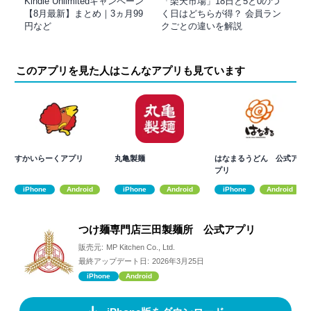
Kindle Unlimitedキャンペーン
「楽天市場」18日と5と0のつ
【8月最新】まとめ｜3ヵ月99
く日はどちらが得？ 会員ラン
円など
クごとの違いを解説
このアプリを見た人はこんなアプリも見ています
すかいらーくアプリ
丸亀製麺
はなまるうどん 公式ア
プリ
iPhone
Android
iPhone
Android
iPhone
Android
つけ麺専門店三田製麺所 公式アプリ
販売元:
MP Kitchen Co., Ltd.
最終アップデート日:
2026年3月25日
iPhone
Android