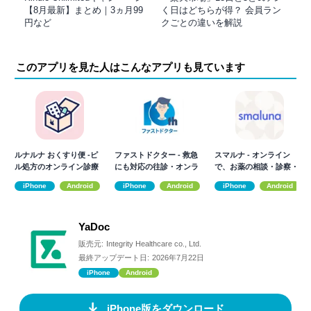
【8月最新】まとめ｜3ヵ月99
く日はどちらが得？ 会員ラン
円など
クごとの違いを解説
このアプリを見た人はこんなアプリも見ています
ルナルナ おくすり便 -ピ
ファストドクター - 救急
スマルナ - オンライン
ル処方のオンライン診療
にも対応の往診・オンラ
で、お薬の相談・診察・
イン診療
処方まで。
iPhone
Android
iPhone
Android
iPhone
Android
YaDoc
販売元:
Integrity Healthcare co., Ltd.
最終アップデート日:
2026年7月22日
iPhone
Android
iPhone版をダウンロード