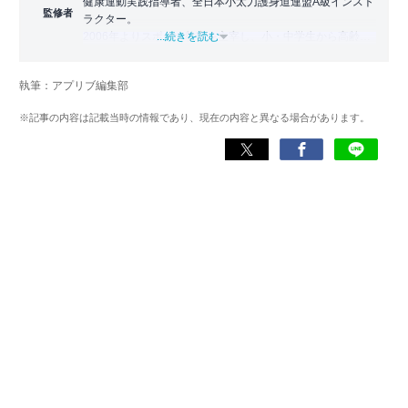
健康運動実践指導者、全日本小太刀護身道連盟A級インスト
監修者
ラクター。
2006年よりスポーツ教室を主宰し、小・中学生から高齢者
...続きを読む
まで幅広い世代に運動指導を実施。地域に根ざした活動の
傍ら、スポーツイベントの企画・運営にも携わる。
執筆：アプリブ編集部
近年は、アプリ専門家としてラジオやセミナーにも登壇。
※記事の内容は記載当時の情報であり、現在の内容と異なる場合があります。
日常生活をより豊かにするヘルスケアアプリの活用法を、
メディアや講演を通じて広く発信している。