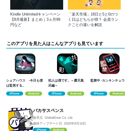
Kindle Unlimitedキャンペーン
「楽天市場」18日と5と0のつ
【8月最新】まとめ｜3ヵ月99
く日はどちらが得？ 会員ラン
円など
クごとの違いを解説
このアプリを見た人はこんなアプリも見ています
シェアハウス -今日も僕
犯人は僕です。～露天風
監禁中 -カンキンチュウ-
は監視する。
呂編～
iPhone
Android
iPhone
Android
iPhone
Android
バカサスペンス
販売元:
GlobalGear Co. Ltd.
最終アップデート日:
2025年9月10日
iPhone
Android