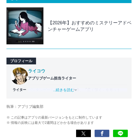
【2026年】おすすめのミステリーアドベ
ンチャーゲームアプリ
プロフィール
ライコウ
アプリブゲーム担当ライター
ライター
バンタンゲームアカデミー
...続きを読む
出身。「広く深く」をモットー
に、あらゆるジャンルのゲームに精通する筋金入りのゲー
マー。プレイ済みタイトルは2,000本を超えており、アプリ
執筆：アプリブ編集部
ゲームだけでも1,000本以上。ゲーム開発者を目指した経験
もあり、ゲームの深い理解を持つ。現在はゲームを遊び尽
※ この記事はアプリの最新バージョンをもとに制作しています
くして面白さを引き出し、人々に伝えるためゲームライタ
※ 情報の反映には最大で2週間ほどかかる場合があります
ーへと転向。
複数のゲームメディアの立ち上げや運営に携わるほか、ゲ