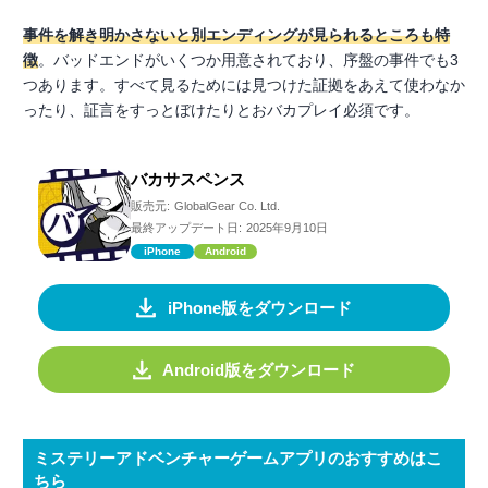
事件を解き明かさないと別エンディングが見られるところも特
徴
。バッドエンドがいくつか用意されており、序盤の事件でも3
つあります。すべて見るためには見つけた証拠をあえて使わなか
ったり、証言をすっとぼけたりとおバカプレイ必須です。
バカサスペンス
販売元:
GlobalGear Co. Ltd.
最終アップデート日:
2025年9月10日
iPhone
Android
iPhone版をダウンロード
Android版をダウンロード
ミステリーアドベンチャーゲームアプリのおすすめはこ
ちら