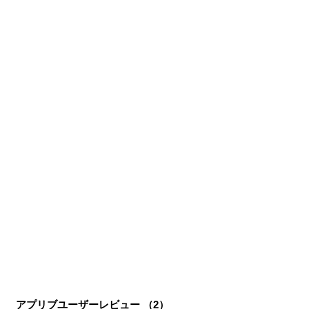
ーム公式から名指しで攻略記事依頼を受けるなど、執筆の
正確性や専門知識の深さは業界内でも高く評価されてい
る。現在は、アプリブでゲーム関連のコンテンツを豊富に
執筆中。
アプリブユーザーレビュー （
2
）