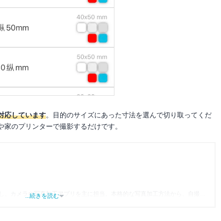
対応しています
。目的のサイズにあった寸法を選んで切り取ってくだ
や家のプリンターで撮影するだけです。
し、カメラや写真加工アプリを主に担当。本格的な写真加工方法から、自撮り
...続きを読む
めば「誰でも本格的にアプリを使いこなせるようになるコンテンツ」を目標に