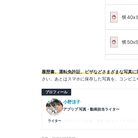
履歴書、運転免許証、ビザなどさまざまな写真に
さい。あとはスマホに保存した写真を、コンビニ
プロフィール
小野涼子
アプリブ 写真・動画担当ライター
ライター
アプリブに入社後、趣味であるカメラを活か
のコツなど女性向けの記事を得意とする。読
制作している。