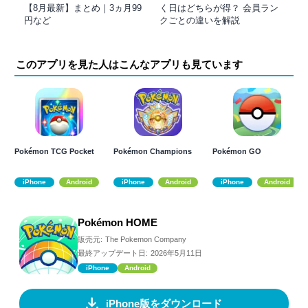
【8月最新】まとめ｜3ヵ月99
く日はどちらが得？ 会員ラン
円など
クごとの違いを解説
このアプリを見た人はこんなアプリも見ています
Pokémon TCG Pocket
Pokémon Champions
Pokémon GO
iPhone
Android
iPhone
Android
iPhone
Android
Pokémon HOME
販売元:
The Pokemon Company
最終アップデート日:
2026年5月11日
iPhone
Android
iPhone版をダウンロード