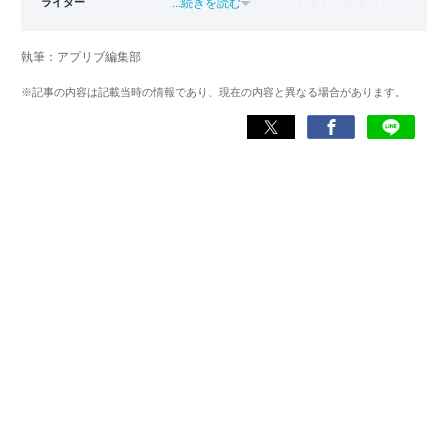
ライター
バンタンゲームアカデミー
...続きを読む
出身。「広く深く」をモットー
に、あらゆるジャンルのゲームに精通する筋金入りのゲー
マー。プレイ済みタイトルは2,000本を超えており、アプリ
執筆：アプリブ編集部
ゲームだけでも1,000本以上。ゲーム開発者を目指した経験
もあり、ゲームの深い理解を持つ。現在はゲームを遊び尽
※記事の内容は記載当時の情報であり、現在の内容と異なる場合があります。
くして面白さを引き出し、人々に伝えるためゲームライタ
ーへと転向。
複数のゲームメディアの立ち上げや運営に携わるほか、ゲ
ーム公式から名指しで攻略記事依頼を受けるなど、執筆の
正確性や専門知識の深さは業界内でも高く評価されてい
る。現在は、アプリブでゲーム関連のコンテンツを豊富に
執筆中。