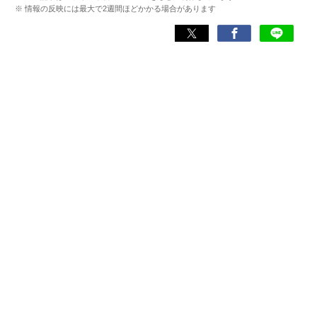
フォンアプリ関連の記事を10年以上制作。Webライティン
※ 情報の反映には最大で2週間ほどかかる場合があります
グ能力検定1級、漢字検定2級を所持。ゲームが持つ楽しさ
を、ツールにある便利さを伝わるライティングを心がけて
います。