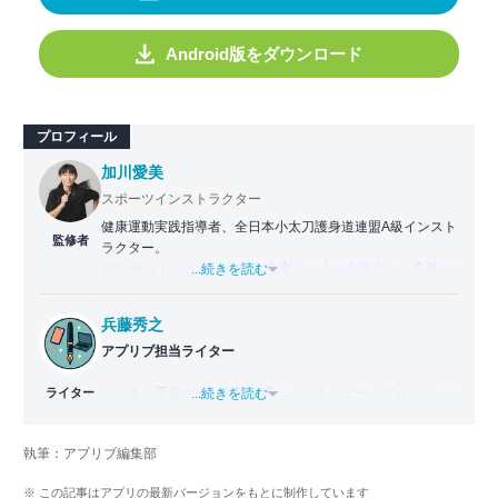
Android版をダウンロード
プロフィール
加川愛美
スポーツインストラクター
健康運動実践指導者、全日本小太刀護身道連盟A級インスト
監修者
ラクター。
2006年よりスポーツ教室を主宰し、小・中学生から高齢者
...続きを読む
まで幅広い世代に運動指導を実施。地域に根ざした活動の
傍ら、スポーツイベントの企画・運営にも携わる。
兵藤秀之
アプリブ担当ライター
近年は、アプリ専門家としてラジオやセミナーにも登壇。
日常生活をより豊かにするヘルスケアアプリの活用法を、
ライター
バンタン電脳ゲーム学院（現：バンタンゲームアカデミ
...続きを読む
メディアや講演を通じて広く発信している。
ー）ゲームライター学部を2011年に卒業。2012年よりゲー
ム攻略本の執筆に参加し、ライターとしてのキャリアをス
執筆：アプリブ編集部
タート。2014年からはヴォラーレ株式会社（現：ナイル株
式会社）に所属し、ゲーム系コンテンツを中心にスマート
※ この記事はアプリの最新バージョンをもとに制作しています