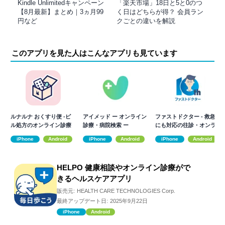
Kindle Unlimitedキャンペーン
「楽天市場」18日と5と0のつ
【8月最新】まとめ｜3ヵ月99
く日はどちらが得？ 会員ラン
円など
クごとの違いを解説
このアプリを見た人はこんなアプリも見ています
ルナルナ おくすり便 -ピ
アイメッド ー オンライン
ファストドクター - 救急
ル処方のオンライン診療
診療・病院検索 ー
にも対応の往診・オンラ
イン診療
iPhone
Android
iPhone
Android
iPhone
Android
HELPO 健康相談やオンライン診療がで
きるヘルスケアアプリ
販売元:
HEALTH CARE TECHNOLOGIES Corp.
最終アップデート日:
2025年9月22日
iPhone
Android