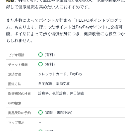
搭載
。持病があって血圧や体温管理が必須の人、体重や睡眠を記
録して健康意識を高めたい人におすすめです。
また歩数によってポイントが貯まる「HELPOポイントプログラ
ム」もあります。貯まったポイントはPayPayポイントに交換可
能。ポイ活によって歩く習慣が身につき、健康改善にも役立つか
もしれません。
（有料）
ビデオ通話
（有料）
チャット機能
クレジットカード、PayPay
決済方法
自宅配送、薬局受取
配送方法
診療科、夜間診療、休日診療
医療機関の検索
－
GPS検索
（調剤・来院予約）
商品受取の予約
－
マップ表示