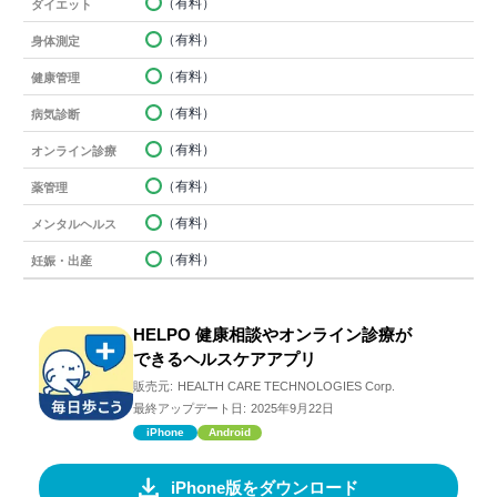
（有料）
ダイエット
（有料）
身体測定
（有料）
健康管理
（有料）
病気診断
（有料）
オンライン診療
（有料）
薬管理
（有料）
メンタルヘルス
（有料）
妊娠・出産
HELPO 健康相談やオンライン診療が
できるヘルスケアアプリ
販売元:
HEALTH CARE TECHNOLOGIES Corp.
最終アップデート日:
2025年9月22日
iPhone
Android
iPhone版をダウンロード