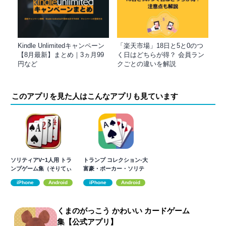
Kindle Unlimitedキャンペーン
「楽天市場」18日と5と0のつ
【8月最新】まとめ｜3ヵ月99
く日はどちらが得？ 会員ラン
円など
クごとの違いを解説
このアプリを見た人はこんなアプリも見ています
ソリティアVｰ1人用 トラ
トランプ コレクション-大
ンプゲーム集（そりてぃ
富豪・ポーカー・ソリテ
あ・ぶい）
ィア 他収録
iPhone
Android
iPhone
Android
くまのがっこう かわいい カードゲーム
集【公式アプリ】