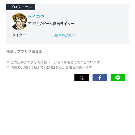
プロフィール
ライコウ
アプリブゲーム担当ライター
ライター
バンタンゲームアカデミー
...続きを読む
出身。「広く深く」をモットー
に、あらゆるジャンルのゲームに精通する筋金入りのゲー
マー。プレイ済みタイトルは2,000本を超えており、アプリ
執筆：アプリブ編集部
ゲームだけでも1,000本以上。ゲーム開発者を目指した経験
もあり、ゲームの深い理解を持つ。現在はゲームを遊び尽
※ この記事はアプリの最新バージョンをもとに制作しています
くして面白さを引き出し、人々に伝えるためゲームライタ
※ 情報の反映には最大で2週間ほどかかる場合があります
ーへと転向。
複数のゲームメディアの立ち上げや運営に携わるほか、ゲ
ーム公式から名指しで攻略記事依頼を受けるなど、執筆の
正確性や専門知識の深さは業界内でも高く評価されてい
る。現在は、アプリブでゲーム関連のコンテンツを豊富に
執筆中。