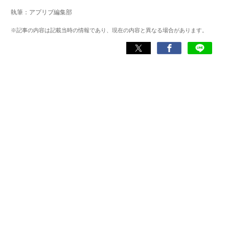
マー。プレイ済みタイトルは2,000本を超えており、アプリ
執筆：アプリブ編集部
ゲームだけでも1,000本以上。ゲーム開発者を目指した経験
もあり、ゲームの深い理解を持つ。現在はゲームを遊び尽
※記事の内容は記載当時の情報であり、現在の内容と異なる場合があります。
くして面白さを引き出し、人々に伝えるためゲームライタ
ーへと転向。
複数のゲームメディアの立ち上げや運営に携わるほか、ゲ
ーム公式から名指しで攻略記事依頼を受けるなど、執筆の
正確性や専門知識の深さは業界内でも高く評価されてい
る。現在は、アプリブでゲーム関連のコンテンツを豊富に
執筆中。