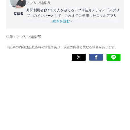
アプリブ編集長
月間利用者数750万人を超えるアプリ紹介メディア『アプリ
監修者
ブ』のメンバーとして、これまでに使用したスマホアプリ
の数は25,000以上。アプリの知見を活かし、テレビ・
...続きを読む
Web・ラジオなどのメディアに出演。
【メディア出演歴】日本テレビ『午前0時の森』（人生効率
執筆：アプリブ編集部
化アプリの紹介）、TBS『サタプラ』（スマホライフが変
わる神アプリの紹介）、J-WAVE『STEP ONE』（今話題の
※記事の内容は記載当時の情報であり、現在の内容と異なる場合があります。
スマホアプリ）他
Wikipedia
X(旧：Twitter）