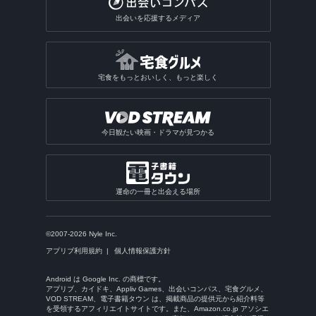
出会いを応援するメディア
宅食をもっとおいしく、もっと楽しく
今日観たい映画・ドラマが見つかる
運命の一冊と出会える場所
©2007-2026 Nyle Inc.
アプリブ利用規約
個人情報保護方針
Android は Google Inc. の商標です。
アプリブ、カイドキ、Appliv Games、出会いコンパス、宅食グルメ、
VOD STREAM、電子書籍タウン は、掲載商品の提供元から紹介料等
を受領するアフィリエイトサイトです。また、Amazon.co.jp アソシエ