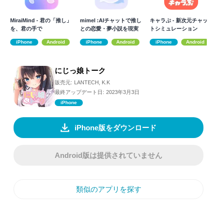
MiraiMind - 君の「推し」
mimel :AIチャットで推し
キャラぷ - 新次元チャッ
を、君の手で
との恋愛・夢小説を現実
トシミュレーション
に
iPhone
Android
iPhone
Android
iPhone
Android
にじっ娘トーク
販売元:
LANTECH, K.K
最終アップデート日:
2023年3月3日
iPhone
iPhone版をダウンロード
Android版は提供されていません
類似のアプリを探す