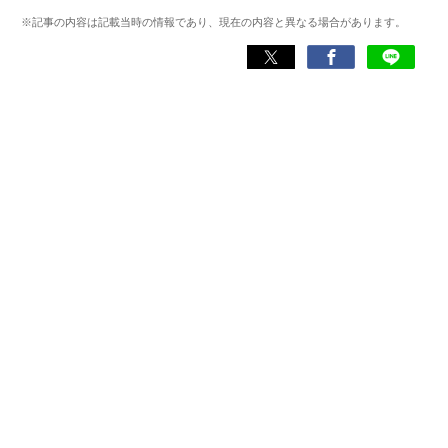
式会社）に所属し、ゲーム系コンテンツを中心にスマート
※記事の内容は記載当時の情報であり、現在の内容と異なる場合があります。
フォンアプリ関連の記事を10年以上制作。Webライティン
グ能力検定1級、漢字検定2級を所持。ゲームが持つ楽しさ
を、ツールにある便利さを伝わるライティングを心がけて
います。