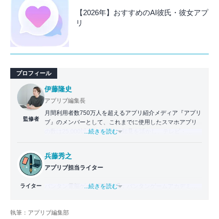
【2026年】おすすめのAI彼氏・彼女アプ
リ
プロフィール
伊藤隆史
アプリブ編集長
月間利用者数750万人を超えるアプリ紹介メディア『アプリ
監修者
ブ』のメンバーとして、これまでに使用したスマホアプリ
の数は25,000以上。アプリの知見を活かし、テレビ・
...続きを読む
Web・ラジオなどのメディアに出演。
【メディア出演歴】日本テレビ『午前0時の森』（人生効率
兵藤秀之
化アプリの紹介）、TBS『サタプラ』（スマホライフが変
アプリブ担当ライター
わる神アプリの紹介）、J-WAVE『STEP ONE』（今話題の
スマホアプリ）他
ライター
バンタン電脳ゲーム学院（現：バンタンゲームアカデミ
...続きを読む
ー）ゲームライター学部を2011年に卒業。2012年よりゲー
Wikipedia
ム攻略本の執筆に参加し、ライターとしてのキャリアをス
X(旧：Twitter）
執筆：アプリブ編集部
タート。2014年からはヴォラーレ株式会社（現：ナイル株