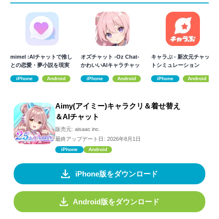
mimel :AIチャットで推し
オズチャット -Oz Chat-
キャラぷ - 新次元チャッ
との恋愛・夢小説を現実
かわいいAIキャラチャッ
トシミュレーション
に
ト
iPhone
Android
iPhone
Android
iPhone
Android
Aimy(アイミー)キャラクリ＆着せ替え
＆AIチャット
販売元:
aisaac inc.
最終アップデート日:
2026年8月1日
iPhone
Android
iPhone版をダウンロード
Android版をダウンロード