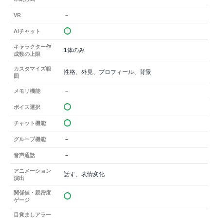
－
VR
AIチャット
キャラクター作
1体のみ
成数の上限
カスタマイズ範
性格、外見、プロフィール、背景
囲
－
メモリ機能
ボイス選択
チャット機能
－
グループ機能
－
音声通話
アニメーション
話す、表情変化
演出
関係値・親密度
ゲージ
目覚ましアラー
－