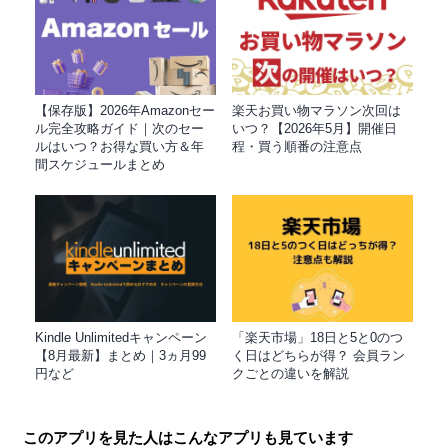
【保存版】2026年Amazonセー
楽天お買い物マラソン次回は
ル完全攻略ガイド｜次のセー
いつ？【2026年5月】開催日
ルはいつ？お得な買い方＆年
程・買う順番の注意点
間スケジュールまとめ
Kindle Unlimitedキャンペーン
「楽天市場」18日と5と0のつ
【8月最新】まとめ｜3ヵ月99
く日はどちらが得？ 会員ラン
円など
クごとの違いを解説
このアプリを見た人はこんなアプリも見ています