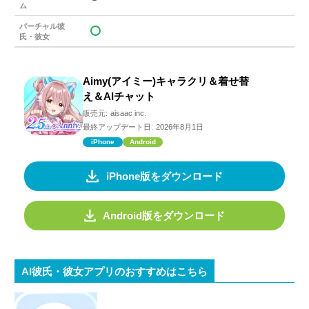
ム
バーチャル彼
氏・彼女
Aimy(アイミー)キャラクリ＆着せ替
え＆AIチャット
販売元:
aisaac inc.
最終アップデート日:
2026年8月1日
iPhone
Android
iPhone版をダウンロード
Android版をダウンロード
AI彼氏・彼女アプリのおすすめはこちら