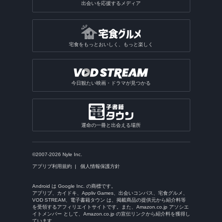
出会いを応援するメディア
宅食をもっとおいしく、もっと楽しく
今日観たい映画・ドラマが見つかる
運命の一冊と出会える場所
©2007-2026 Nyle Inc.
アプリブ利用規約
個人情報保護方針
Android は Google Inc. の商標です。
アプリブ、カイドキ、Appliv Games、出会いコンパス、宅食グルメ、
VOD STREAM、電子書籍タウン は、掲載商品の提供元から紹介料等
を受領するアフィリエイトサイトです。また、Amazon.co.jp アソシエ
イトメンバー として、Amazon.co.jp の宣伝リンクから紹介料を獲得し
ています。