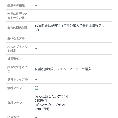
－
生成AIの種類
一度に処理でき
－
るトークン数
31日間会話が無料（プラン加入で会話上限数アッ
出力の回数制限
プ）
－
選べるモデル
AIのオプトアウ
－
ト設定
－
対応形式
課金でできるこ
会話数無制限、ジェム・アイテムの購入
と
－
無料トライアル
無料プラン
[もっと話したいプラン]
980円/月
有料プラン
[ずっと仲良しプラン]
2,980円/月
－
印刷方式