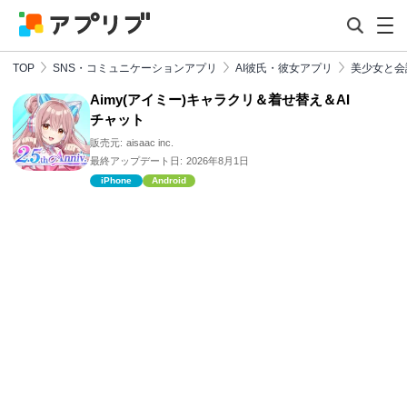
TOP
SNS・コミュニケーションアプリ
AI彼氏・彼女アプリ
美少女と会
Aimy(アイミー)キャラクリ＆着せ替え＆AI
チャット
販売元:
aisaac inc.
最終アップデート日:
2026年8月1日
iPhone
Android