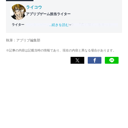
ライコウ
アプリブゲーム担当ライター
ライター
バンタンゲームアカデミー
...続きを読む
出身。「広く深く」をモットー
に、あらゆるジャンルのゲームに精通する筋金入りのゲー
マー。プレイ済みタイトルは2,000本を超えており、アプリ
執筆：アプリブ編集部
ゲームだけでも1,000本以上。ゲーム開発者を目指した経験
もあり、ゲームの深い理解を持つ。現在はゲームを遊び尽
※記事の内容は記載当時の情報であり、現在の内容と異なる場合があります。
くして面白さを引き出し、人々に伝えるためゲームライタ
ーへと転向。
複数のゲームメディアの立ち上げや運営に携わるほか、ゲ
ーム公式から名指しで攻略記事依頼を受けるなど、執筆の
正確性や専門知識の深さは業界内でも高く評価されてい
る。現在は、アプリブでゲーム関連のコンテンツを豊富に
執筆中。