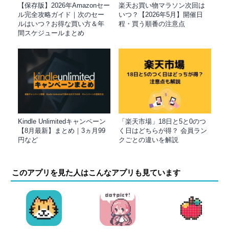
【保存版】2026年Amazonセー
楽天お買い物マラソン次回は
ル完全攻略ガイド｜次のセー
いつ？【2026年5月】開催日
ルはいつ？お得な買い方＆年
程・買う順番の注意点
間スケジュールまとめ
Kindle Unlimitedキャンペーン
「楽天市場」18日と5と0のつ
【8月最新】まとめ｜3ヵ月99
く日はどちらが得？ 会員ラン
円など
クごとの違いを解説
このアプリを見た人はこんなアプリも見ています