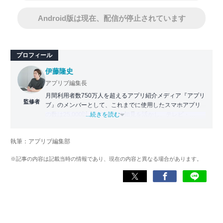
Android版は現在、配信が停止されています
プロフィール
伊藤隆史
アプリブ編集長
月間利用者数750万人を超えるアプリ紹介メディア『アプリ
監修者
ブ』のメンバーとして、これまでに使用したスマホアプリ
の数は25,000以上。アプリの知見を活かし、テレビ・
...続きを読む
Web・ラジオなどのメディアに出演。
【メディア出演歴】日本テレビ『午前0時の森』（人生効率
執筆：アプリブ編集部
化アプリの紹介）、TBS『サタプラ』（スマホライフが変
わる神アプリの紹介）、J-WAVE『STEP ONE』（今話題の
※記事の内容は記載当時の情報であり、現在の内容と異なる場合があります。
スマホアプリ）他
Wikipedia
X(旧：Twitter）