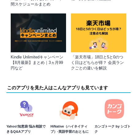
間スケジュールまとめ
Kindle Unlimitedキャンペーン
「楽天市場」18日と5と0のつ
【8月最新】まとめ｜3ヵ月99
く日はどちらが得？ 会員ラン
円など
クごとの違いを解説
このアプリを見た人はこんなアプリも見ています
Yahoo!知恵袋 悩み相談で
HiNative（ハイネイティ
カンゴトーク by シゴトー
きるQ&Aアプリ
ブ）-英語学習のおともに
ク