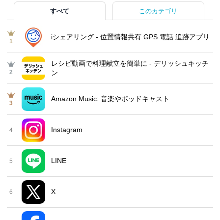
すべて
このカテゴリ
iシェアリング - 位置情報共有 GPS 電話 追跡アプリ
1
レシピ動画で料理献立を簡単‪に - デリッシュキッチ
2
ン
Amazon Music: 音楽やポッドキャスト
3
Instagram
4
LINE
5
X
6