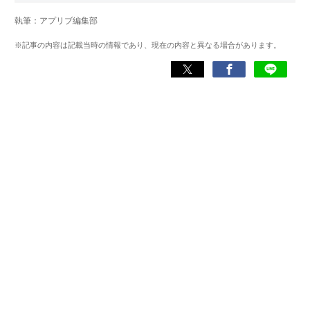
ム攻略本の執筆に参加し、ライターとしてのキャリアをス
執筆：アプリブ編集部
タート。2014年からはヴォラーレ株式会社（現：ナイル株
式会社）に所属し、ゲーム系コンテンツを中心にスマート
※記事の内容は記載当時の情報であり、現在の内容と異なる場合があります。
フォンアプリ関連の記事を10年以上制作。Webライティン
グ能力検定1級、漢字検定2級を所持。ゲームが持つ楽しさ
を、ツールにある便利さを伝わるライティングを心がけて
います。