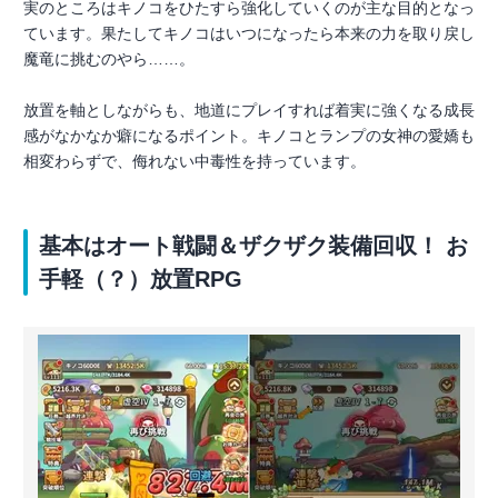
実のところはキノコをひたすら強化していくのが主な目的となっ
ています。果たしてキノコはいつになったら本来の力を取り戻し
魔竜に挑むのやら……。
放置を軸としながらも、地道にプレイすれば着実に強くなる成長
感がなかなか癖になるポイント。キノコとランプの女神の愛嬌も
相変わらずで、侮れない中毒性を持っています。
基本はオート戦闘＆ザクザク装備回収！ お
手軽（？）放置RPG