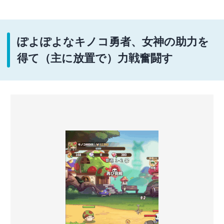
ぽよぽよなキノコ勇者、女神の助力を
得て（主に放置で）力戦奮闘す