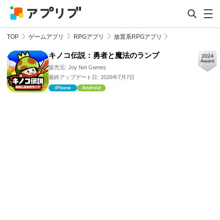
TOP
ゲームアプリ
RPGアプリ
放置系RPGアプリ
キノコ伝説：勇者と魔法のランプ
販売元:
Joy Net Games
最終アップデート日:
2026年7月7日
iPhone
Android