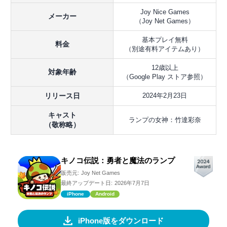
Joy Nice Games
メーカー
（Joy Net Games）
基本プレイ無料
料金
（別途有料アイテムあり）
12歳以上
対象年齢
（Google Play ストア参照）
リリース日
2024年2月23日
キャスト
ランプの女神：竹達彩奈
（敬称略）
キノコ伝説：勇者と魔法のランプ
販売元:
Joy Net Games
最終アップデート日:
2026年7月7日
iPhone
Android
iPhone版をダウンロード