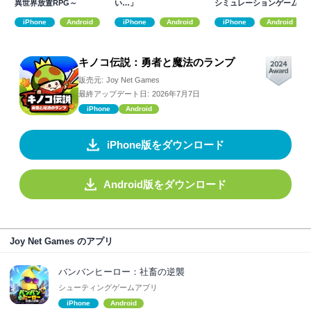
異世界放置RPG～
い…」
シミュレーションゲーム
で猫を育成しよう
iPhone
Android
iPhone
Android
iPhone
Android
キノコ伝説：勇者と魔法のランプ
販売元:
Joy Net Games
最終アップデート日:
2026年7月7日
iPhone
Android
iPhone版をダウンロード
Android版をダウンロード
Joy Net Games のアプリ
バンバンヒーロー：社畜の逆襲
シューティングゲームアプリ
iPhone
Android