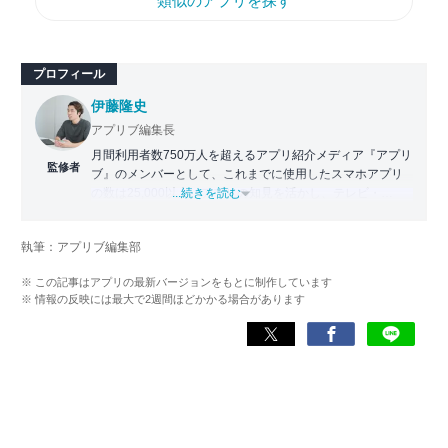
類似のアプリを探す
プロフィール
伊藤隆史
アプリブ編集長
月間利用者数750万人を超えるアプリ紹介メディア『アプリ
監修者
ブ』のメンバーとして、これまでに使用したスマホアプリ
の数は25,000以上。アプリの知見を活かし、テレビ・
...続きを読む
Web・ラジオなどのメディアに出演。
【メディア出演歴】日本テレビ『午前0時の森』（人生効率
執筆：アプリブ編集部
化アプリの紹介）、TBS『サタプラ』（スマホライフが変
わる神アプリの紹介）、J-WAVE『STEP ONE』（今話題の
※ この記事はアプリの最新バージョンをもとに制作しています
スマホアプリ）他
※ 情報の反映には最大で2週間ほどかかる場合があります
Wikipedia
X(旧：Twitter）