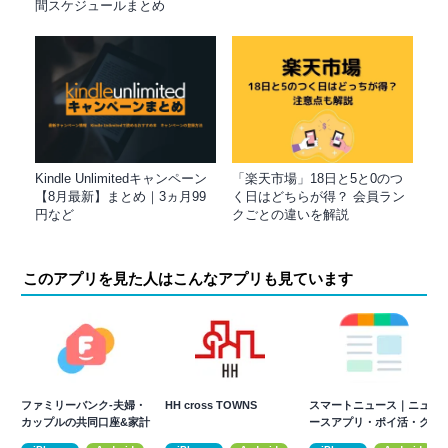
間スケジュールまとめ
Kindle Unlimitedキャンペーン
「楽天市場」18日と5と0のつ
【8月最新】まとめ｜3ヵ月99
く日はどちらが得？ 会員ラン
円など
クごとの違いを解説
このアプリを見た人はこんなアプリも見ています
ファミリーバンク-夫婦・
HH cross TOWNS
スマートニュース｜ニュ
カップルの共同口座&家計
ースアプリ・ポイ活・ク
簿アプリ
ーポン・天気