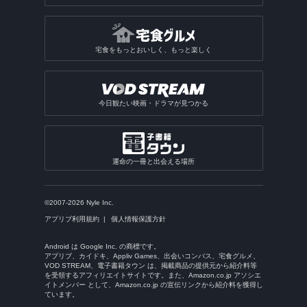
宅食をもっとおいしく、もっと楽しく
今日観たい映画・ドラマが見つかる
運命の一冊と出会える場所
©2007-2026 Nyle Inc.
アプリブ利用規約
個人情報保護方針
Android は Google Inc. の商標です。
アプリブ、カイドキ、Appliv Games、出会いコンパス、宅食グルメ、
VOD STREAM、電子書籍タウン は、掲載商品の提供元から紹介料等
を受領するアフィリエイトサイトです。また、Amazon.co.jp アソシエ
イトメンバー として、Amazon.co.jp の宣伝リンクから紹介料を獲得し
ています。