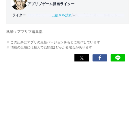
アプリブゲーム担当ライター
ライター
バンタンゲームアカデミー
...続きを読む
出身。「広く深く」をモットー
に、あらゆるジャンルのゲームに精通する筋金入りのゲー
マー。プレイ済みタイトルは2,000本を超えており、アプリ
執筆：アプリブ編集部
ゲームだけでも1,000本以上。ゲーム開発者を目指した経験
もあり、ゲームの深い理解を持つ。現在はゲームを遊び尽
※ この記事はアプリの最新バージョンをもとに制作しています
くして面白さを引き出し、人々に伝えるためゲームライタ
※ 情報の反映には最大で2週間ほどかかる場合があります
ーへと転向。
複数のゲームメディアの立ち上げや運営に携わるほか、ゲ
ーム公式から名指しで攻略記事依頼を受けるなど、執筆の
正確性や専門知識の深さは業界内でも高く評価されてい
る。現在は、アプリブでゲーム関連のコンテンツを豊富に
執筆中。