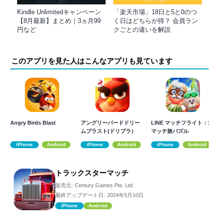
Kindle Unlimitedキャンペーン
「楽天市場」18日と5と0のつ
【8月最新】まとめ｜3ヵ月99
く日はどちらが得？ 会員ラン
円など
クごとの違いを解説
このアプリを見た人はこんなアプリも見ています
Angry Birds Blast
アングリーバードドリー
LINE マッチフライト：3
ムブラスト(ドリブラ）
マッチ旅パズル
iPhone
Android
iPhone
Android
iPhone
Android
トラックスターマッチ
販売元:
Century Games Pte. Ltd.
最終アップデート日:
2024年5月10日
iPhone
Android