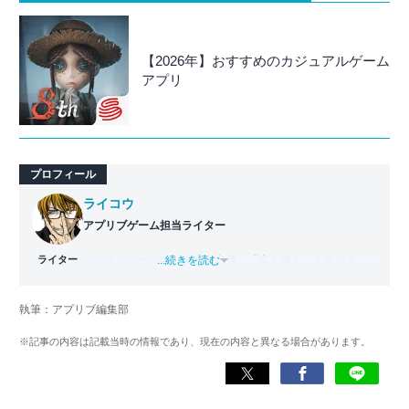
【2026年】おすすめのカジュアルゲーム
アプリ
プロフィール
ライコウ
アプリブゲーム担当ライター
ライター
バンタンゲームアカデミー
...続きを読む
出身。「広く深く」をモットー
に、あらゆるジャンルのゲームに精通する筋金入りのゲー
マー。プレイ済みタイトルは2,000本を超えており、アプリ
執筆：アプリブ編集部
ゲームだけでも1,000本以上。ゲーム開発者を目指した経験
もあり、ゲームの深い理解を持つ。現在はゲームを遊び尽
※記事の内容は記載当時の情報であり、現在の内容と異なる場合があります。
くして面白さを引き出し、人々に伝えるためゲームライタ
ーへと転向。
複数のゲームメディアの立ち上げや運営に携わるほか、ゲ