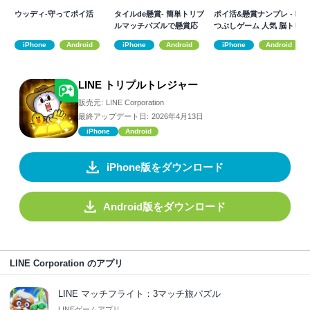
ウッディ-守ってポイ活
タイルde懸賞- 簡単トリプ
ポイ活&懸賞ナンプレ - 暇
ルマッチパズルで懸賞応
つぶしゲーム 人気 脳トレ
募！
iPhone
Android
iPhone
Android
iPhone
Android
LINE トリプルトレジャー
販売元:
LINE Corporation
最終アップデート日:
2026年4月13日
iPhone
Android
iPhone版をダウンロード
Android版をダウンロード
LINE Corporation のアプリ
LINE マッチフライト：3マッチ旅パズル
LINEゲームアプリ