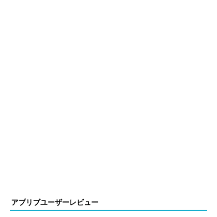
ーム公式から名指しで攻略記事依頼を受けるなど、執筆の
正確性や専門知識の深さは業界内でも高く評価されてい
る。現在は、アプリブでゲーム関連のコンテンツを豊富に
執筆中。
アプリブユーザーレビュー