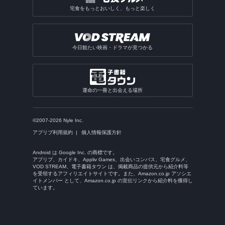
宅食をもっとおいしく、もっと楽しく
今日観たい映画・ドラマが見つかる
運命の一冊と出会える場所
©2007-2026 Nyle Inc.
アプリブ利用規約
個人情報保護方針
Android は Google Inc. の商標です。
アプリブ、カイドキ、Appliv Games、出会いコンパス、宅食グルメ、
VOD STREAM、電子書籍タウン は、掲載商品の提供元から紹介料等
を受領するアフィリエイトサイトです。また、Amazon.co.jp アソシエ
イトメンバー として、Amazon.co.jp の宣伝リンクから紹介料を獲得し
ています。