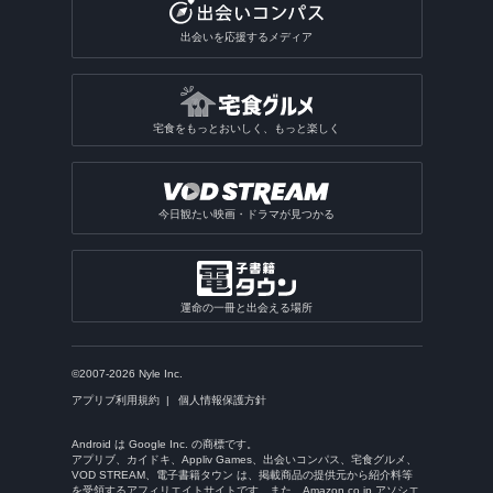
出会いを応援するメディア
宅食をもっとおいしく、もっと楽しく
今日観たい映画・ドラマが見つかる
運命の一冊と出会える場所
©2007-2026 Nyle Inc.
アプリブ利用規約
個人情報保護方針
Android は Google Inc. の商標です。
アプリブ、カイドキ、Appliv Games、出会いコンパス、宅食グルメ、
VOD STREAM、電子書籍タウン は、掲載商品の提供元から紹介料等
を受領するアフィリエイトサイトです。また、Amazon.co.jp アソシエ