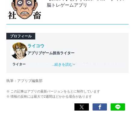
脳トレゲームアプリ
プロフィール
ライコウ
アプリブゲーム担当ライター
ライター
バンタンゲームアカデミー
...続きを読む
出身。「広く深く」をモットー
に、あらゆるジャンルのゲームに精通する筋金入りのゲー
マー。プレイ済みタイトルは2,000本を超えており、アプリ
執筆：アプリブ編集部
ゲームだけでも1,000本以上。ゲーム開発者を目指した経験
もあり、ゲームの深い理解を持つ。現在はゲームを遊び尽
※ この記事はアプリの最新バージョンをもとに制作しています
くして面白さを引き出し、人々に伝えるためゲームライタ
※ 情報の反映には最大で2週間ほどかかる場合があります
ーへと転向。
複数のゲームメディアの立ち上げや運営に携わるほか、ゲ
ーム公式から名指しで攻略記事依頼を受けるなど、執筆の
正確性や専門知識の深さは業界内でも高く評価されてい
る。現在は、アプリブでゲーム関連のコンテンツを豊富に
執筆中。