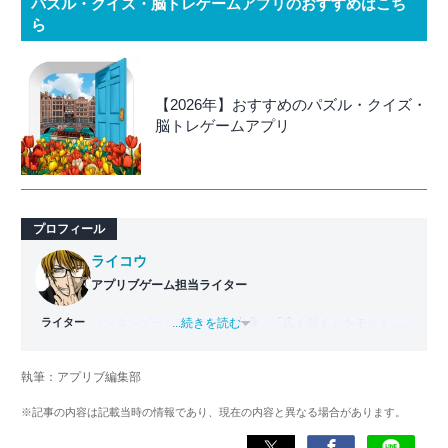
パズル・クイズ・脳トレゲームアプリのおすすめはこち
ら
【2026年】おすすめのパズル・クイズ・
脳トレゲームアプリ
プロフィール
ライコウ
アプリブゲーム担当ライター
ライター
バンタンゲームアカデミー
...続きを読む
出身。「広く深く」をモットー
に、あらゆるジャンルのゲームに精通する筋金入りのゲー
マー。プレイ済みタイトルは2,000本を超えており、アプリ
執筆：アプリブ編集部
ゲームだけでも1,000本以上。ゲーム開発者を目指した経験
もあり、ゲームの深い理解を持つ。現在はゲームを遊び尽
※記事の内容は記載当時の情報であり、現在の内容と異なる場合があります。
くして面白さを引き出し、人々に伝えるためゲームライタ
ーへと転向。