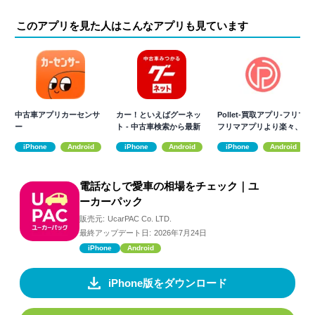
このアプリを見た人はこんなアプリも見ています
中古車アプリカーセンサ
カー！といえばグーネッ
Pollet-買取アプリ-フリマ/
ー
ト - 中古車検索から最新
フリマアプリより楽々、
の車情報まで
査定
iPhone
Android
iPhone
Android
iPhone
Android
電話なしで愛車の相場をチェック｜ユ
ーカーパック
販売元:
UcarPAC Co. LTD.
最終アップデート日:
2026年7月24日
iPhone
Android
iPhone版をダウンロード