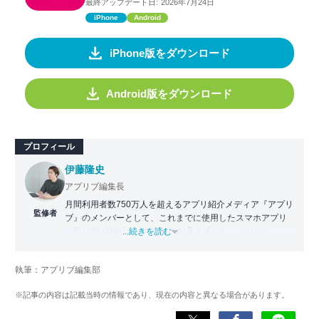
最終アップデート日:
2026年7月24日
iPhone
Android
iPhone版をダウンロード
Android版をダウンロード
プロフィール
伊藤隆史
アプリブ編集長
月間利用者数750万人を超えるアプリ紹介メディア『アプリ
監修者
ブ』のメンバーとして、これまでに使用したスマホアプリ
の数は25,000以上。アプリの知見を活かし、テレビ・
...続きを読む
Web・ラジオなどのメディアに出演。
【メディア出演歴】日本テレビ『午前0時の森』（人生効率
執筆：アプリブ編集部
化アプリの紹介）、TBS『サタプラ』（スマホライフが変
わる神アプリの紹介）、J-WAVE『STEP ONE』（今話題の
※記事の内容は記載当時の情報であり、現在の内容と異なる場合があります。
スマホアプリ）他