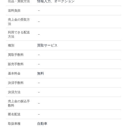
情報入力、オークション
出品・買取方法
－
送料負担
売上金の受取方
－
法
利用できる配送
－
方法
買取サービス
種別
－
買取手数料
－
販売手数料
無料
基本料金
－
決済手数料
－
決済方法
売上金の振込手
－
数料
－
匿名配送
自動車
取扱車種