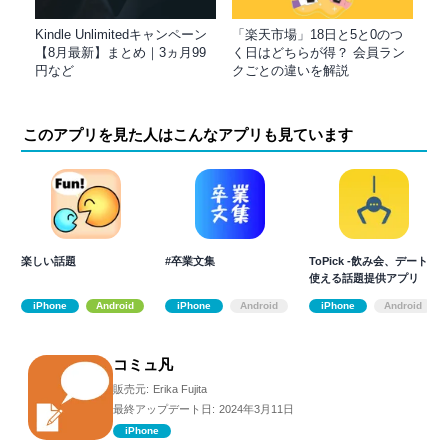
Kindle Unlimitedキャンペーン
「楽天市場」18日と5と0のつ
【8月最新】まとめ｜3ヵ月99
く日はどちらが得？ 会員ラン
円など
クごとの違いを解説
このアプリを見た人はこんなアプリも見ています
楽しい話題
#卒業文集
ToPick -飲み会、デートで
使える話題提供アプリ
iPhone
Android
iPhone
Android
iPhone
Android
コミュ凡
販売元:
Erika Fujita
最終アップデート日:
2024年3月11日
iPhone