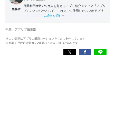
月間利用者数750万人を超えるアプリ紹介メディア『アプリ
監修者
ブ』のメンバーとして、これまでに使用したスマホアプリ
の数は25,000以上。アプリの知見を活かし、テレビ・
...続きを読む
Web・ラジオなどのメディアに出演。
【メディア出演歴】日本テレビ『午前0時の森』（人生効率
執筆：アプリブ編集部
化アプリの紹介）、TBS『サタプラ』（スマホライフが変
わる神アプリの紹介）、J-WAVE『STEP ONE』（今話題の
※ この記事はアプリの最新バージョンをもとに制作しています
スマホアプリ）他
※ 情報の反映には最大で2週間ほどかかる場合があります
Wikipedia
X(旧：Twitter）