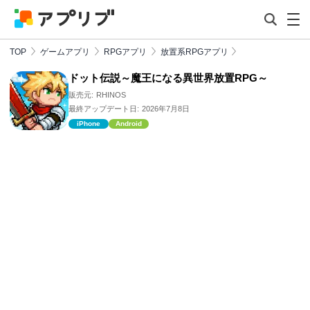
TOP
ゲームアプリ
RPGアプリ
放置系RPGアプリ
ドット伝説～魔王になる異世界放置RPG～
販売元:
RHINOS
最終アップデート日:
2026年7月8日
iPhone
Android