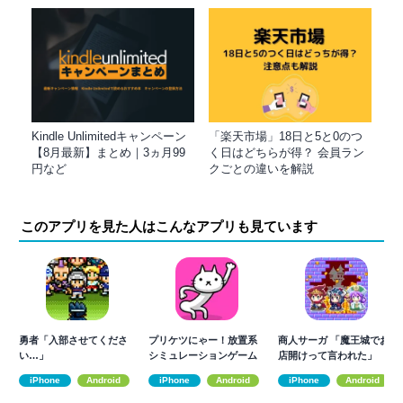
Kindle Unlimitedキャンペーン
「楽天市場」18日と5と0のつ
【8月最新】まとめ｜3ヵ月99
く日はどちらが得？ 会員ラン
円など
クごとの違いを解説
このアプリを見た人はこんなアプリも見ています
勇者「入部させてくださ
プリケツにゃー！放置系
商人サーガ 「魔王城でお
い…」
シミュレーションゲーム
店開けって言われた」
で猫を育成しよう
iPhone
Android
iPhone
Android
iPhone
Android