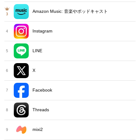
Amazon Music: 音楽やポッドキャスト
3
Instagram
4
LINE
5
X
6
Facebook
7
Threads
8
mixi2
9