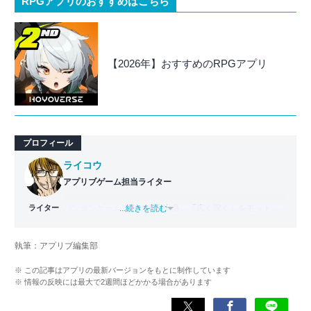
RPGアプリのおすすめはこちら
【2026年】おすすめのRPGアプリ
プロフィール
ライコウ
アプリブゲーム担当ライター
ライター
バンタンゲームアカデミー
...続きを読む
出身。「広く深く」をモットー
に、あらゆるジャンルのゲームに精通する筋金入りのゲー
マー。プレイ済みタイトルは2,000本を超えており、アプリ
執筆：アプリブ編集部
ゲームだけでも1,000本以上。ゲーム開発者を目指した経験
もあり、ゲームの深い理解を持つ。現在はゲームを遊び尽
※ この記事はアプリの最新バージョンをもとに制作しています
くして面白さを引き出し、人々に伝えるためゲームライタ
※ 情報の反映には最大で2週間ほどかかる場合があります
ーへと転向。