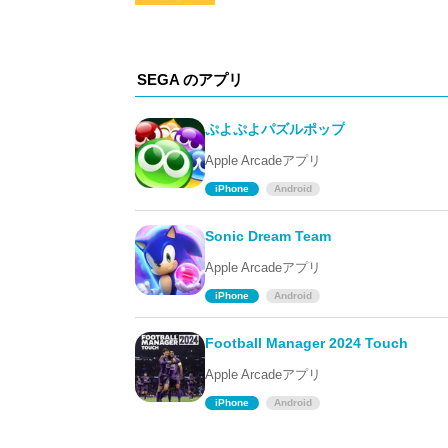
SEGA のアプリ
ぷよぷよパズルポップ
Apple Arcadeアプリ
iPhone
Android
Sonic Dream Team
Apple Arcadeアプリ
iPhone
Android
Football Manager 2024 Touch
Apple Arcadeアプリ
iPhone
Android