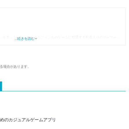
」をモットーに、あらゆるジャンルのゲームに精通する筋金入りのゲーマー。
...続きを読む
り、アプリゲームだけでも1,000本以上。ゲーム開発者を目指した経験もあり、ゲ
尽くして面白さを引き出し、人々に伝えるためゲームライターへと転向。
わるほか、ゲーム公式から名指しで攻略記事依頼を受けるなど、執筆の正確性
ている。現在は、アプリブでゲーム関連のコンテンツを豊富に執筆中。
る場合があります。
すすめのカジュアルゲームアプリ