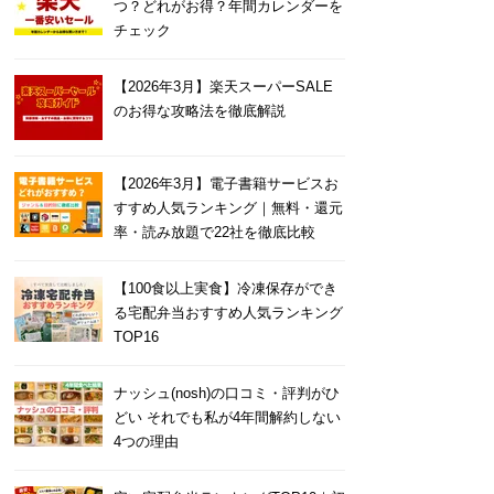
つ？どれがお得？年間カレンダーを
チェック
【2026年3月】楽天スーパーSALE
のお得な攻略法を徹底解説
【2026年3月】電子書籍サービスお
すすめ人気ランキング｜無料・還元
率・読み放題で22社を徹底比較
【100食以上実食】冷凍保存ができ
る宅配弁当おすすめ人気ランキング
TOP16
ナッシュ(nosh)の口コミ・評判がひ
どい それでも私が4年間解約しない
4つの理由