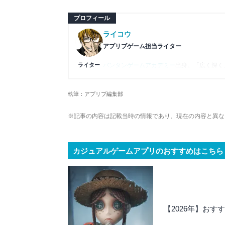
プロフィール
ライコウ
アプリブゲーム担当ライター
ライター
バンタンゲームアカデミー
出身。「広く深く
プレイ済みタイトルは2,000本を超えてお
ームの深い理解を持つ。現在はゲームを遊び
執筆：アプリブ編集部
複数のゲームメディアの立ち上げや運営に携
や専門知識の深さは業界内でも高く評価され
※記事の内容は記載当時の情報であり、現在の内容と異な
カジュアルゲームアプリのおすすめはこちら
【2026年】お