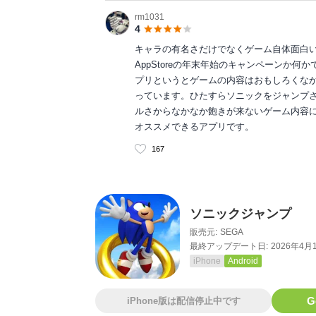
rm1031
4
キャラの有名さだけでなくゲーム自体面白
AppStoreの年末年始のキャンペーンか
プリというとゲームの内容はおもしろくな
っています。ひたすらソニックをジャンプ
ルさからなかなか飽きが来ないゲーム内容
オススメできるアプリです。
167
ソニックジャンプ
販売元:
SEGA
最終アップデート日:
2026年4月
iPhone
Android
G
iPhone版は配信停止中です