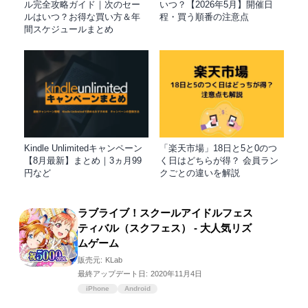
ル完全攻略ガイド｜次のセー
いつ？【2026年5月】開催日
ルはいつ？お得な買い方＆年
程・買う順番の注意点
間スケジュールまとめ
Kindle Unlimitedキャンペーン
「楽天市場」18日と5と0のつ
【8月最新】まとめ｜3ヵ月99
く日はどちらが得？ 会員ラン
円など
クごとの違いを解説
ラブライブ！スクールアイドルフェス
ティバル（スクフェス） - 大人気リズ
ムゲーム
販売元:
KLab
最終アップデート日:
2020年11月4日
iPhone
Android