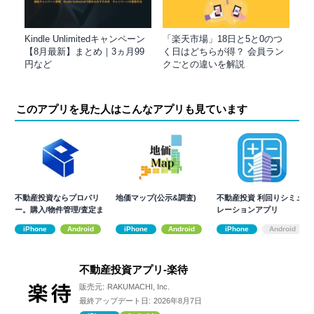
Kindle Unlimitedキャンペーン
「楽天市場」18日と5と0のつ
【8月最新】まとめ｜3ヵ月99
く日はどちらが得？ 会員ラン
円など
クごとの違いを解説
このアプリを見た人はこんなアプリも見ています
不動産投資ならプロパリ
地価マップ(公示&調査)
不動産投資 利回りシミュ
ー。購入/物件管理/査定ま
レーションアプリ
で一つで完結
iPhone
Android
iPhone
Android
iPhone
Android
不動産投資アプリ-楽待
販売元:
RAKUMACHI, Inc.
最終アップデート日:
2026年8月7日