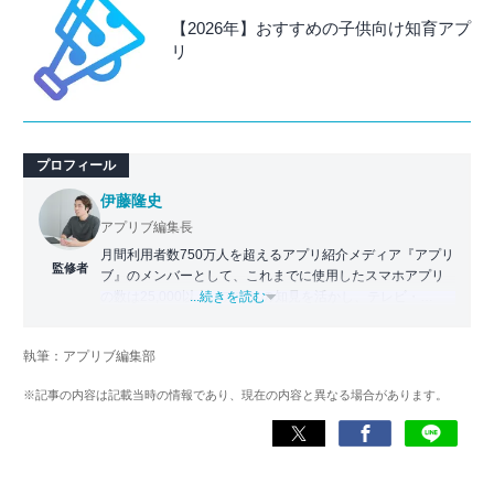
【2026年】おすすめの子供向け知育アプ
リ
プロフィール
伊藤隆史
アプリブ編集長
月間利用者数750万人を超えるアプリ紹介メディア『アプリ
監修者
ブ』のメンバーとして、これまでに使用したスマホアプリ
の数は25,000以上。アプリの知見を活かし、テレビ・
...続きを読む
Web・ラジオなどのメディアに出演。
【メディア出演歴】日本テレビ『午前0時の森』（人生効率
執筆：アプリブ編集部
化アプリの紹介）、TBS『サタプラ』（スマホライフが変
わる神アプリの紹介）、J-WAVE『STEP ONE』（今話題の
※記事の内容は記載当時の情報であり、現在の内容と異なる場合があります。
スマホアプリ）他
Wikipedia
X(旧：Twitter）