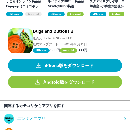
子どもオンライン英会話
ネイティブKIDS 英会話
スタディサプリ小学・中
Eigopop（エイゴポッ
NOVAのKIDS英語
学講座 -小学生の勉強から
プ）
高校入試まで
iPhone
Android
iPhone
Android
iPhone
Android
Bugs and Buttons 2
販売元:
Little Bit Studio, LLC
最終アップデート日:
2025年10月11日
500円
330円
iPhone
Android
iPhone版をダウンロード
Android版をダウンロード
関連するカテゴリからアプリを探す
エンタメアプリ