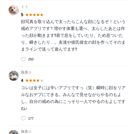
くぅ
5
顔写真を取り込んで太ったらこんな顔になるぞ！という
戒めアプリです? 増やす体重も選べ、太らしたあとは作
った顔が動きます❗️肩で息をしていたり、ため息ついた
り、瞬きしたり…。友達や彼氏彼女の顔を作ってそのま
まラインで送って遊んでます❗️
293
珠美☆
4
コレは女子には辛いアプリですっ（笑）瞬時に顔をリア
ルなおデブにできる。みんなで見せながらやるのもよ
し。自分の戒めの為にこっそり一人でやるのもよしです
ね♪
177
珠美☆