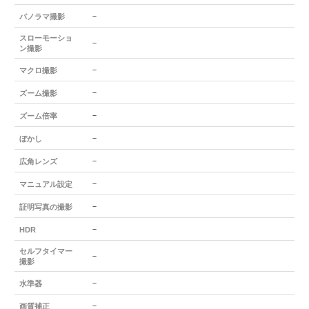
－
パノラマ撮影
スローモーショ
－
ン撮影
－
マクロ撮影
－
ズーム撮影
－
ズーム倍率
－
ぼかし
－
広角レンズ
－
マニュアル設定
－
証明写真の撮影
－
HDR
セルフタイマー
－
撮影
－
水準器
－
画質補正