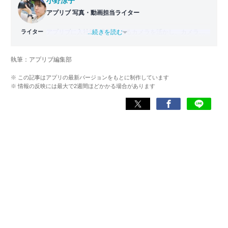
小野涼子
アプリブ 写真・動画担当ライター
ライター
アプリブに入社後、趣味であるカメラを活かし、カメラや
...続きを読む
写真加工アプリを主に担当。本格的な写真加工方法から、
自撮りのコツなど女性向けの記事を得意とする。読めば
執筆：アプリブ編集部
「誰でも本格的にアプリを使いこなせるようになるコンテ
ンツ」を目標に制作している。
※ この記事はアプリの最新バージョンをもとに制作しています
※ 情報の反映には最大で2週間ほどかかる場合があります