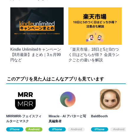
Kindle Unlimitedキャンペーン
「楽天市場」18日と5と0のつ
【8月最新】まとめ｜3ヵ月99
く日はどちらが得？ 会員ラン
円など
クごとの違いを解説
このアプリを見た人はこんなアプリも見ています
MRRMRR-フェイスフィ
Miracle - AI アバターと写
BaldBooth
ルターとマスク
真編集者
iPhone
Android
iPhone
Android
iPhone
Android