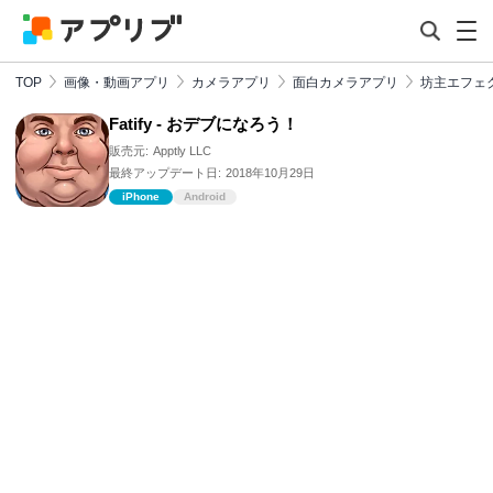
TOP
画像・動画アプリ
カメラアプリ
面白カメラアプリ
坊主エフェ
Fatify - おデブになろう！
販売元:
Apptly LLC
最終アップデート日:
2018年10月29日
iPhone
Android