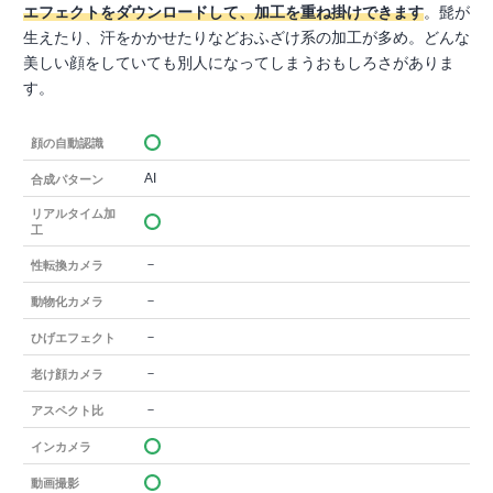
エフェクトをダウンロードして、加工を重ね掛けできます
。髭が
生えたり、汗をかかせたりなどおふざけ系の加工が多め。どんな
美しい顔をしていても別人になってしまうおもしろさがありま
す。
顔の自動認識
AI
合成パターン
リアルタイム加
工
－
性転換カメラ
－
動物化カメラ
－
ひげエフェクト
－
老け顔カメラ
－
アスペクト比
インカメラ
動画撮影