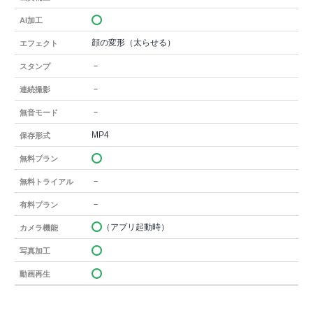
AI加工
顔の変形（太らせる）
エフェクト
－
スタンプ
－
連続撮影
－
無音モード
MP4
保存形式
無料プラン
－
無料トライアル
－
有料プラン
（アプリ起動時）
カメラ機能
写真加工
動画再生