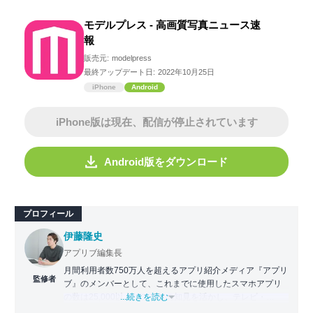
モデルプレス - 高画質写真ニュース速
報
販売元:
modelpress
最終アップデート日:
2022年10月25日
iPhone
Android
iPhone版は現在、配信が停止されています
Android版をダウンロード
プロフィール
伊藤隆史
アプリブ編集長
月間利用者数750万人を超えるアプリ紹介メディア『アプリ
監修者
ブ』のメンバーとして、これまでに使用したスマホアプリ
の数は25,000以上。アプリの知見を活かし、テレビ・
...続きを読む
Web・ラジオなどのメディアに出演。