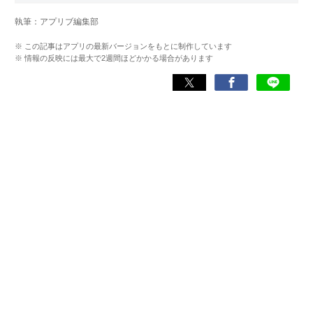
【メディア出演歴】日本テレビ『午前0時の森』（人生効率
執筆：アプリブ編集部
化アプリの紹介）、TBS『サタプラ』（スマホライフが変
わる神アプリの紹介）、J-WAVE『STEP ONE』（今話題の
※ この記事はアプリの最新バージョンをもとに制作しています
スマホアプリ）他
※ 情報の反映には最大で2週間ほどかかる場合があります
Wikipedia
X(旧：Twitter）