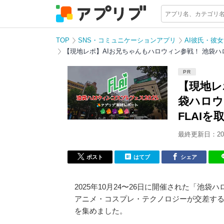
TOP
SNS・コミュニケーションアプリ
AI彼氏・彼
【現地レポ】AIお兄ちゃんもハロウィン参戦！ 池袋ハロ
PR
【現地レ
袋ハロウ
FLAIを
最終更新日：202
ポスト
はてブ
シェア
2025年10月24〜26日に開催された「池袋
アニメ・コスプレ・テクノロジーが交差する
を集めました。