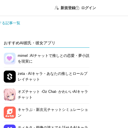
新規登録
ログイン
uに関連する記事一覧
おすすめAI彼氏・彼女アプリ
mimel :AIチャットで推しとの恋愛・夢小説
を現実に
zeta - AIキャラ・あなたの推しとロールプ
レイチャット
オズチャット -Oz Chat- かわいいAIキャラ
チャット
キャラぷ - 新次元チャットシミュレーショ
ン
ティキタ - 想像の誰とでも話せるAIキャラ