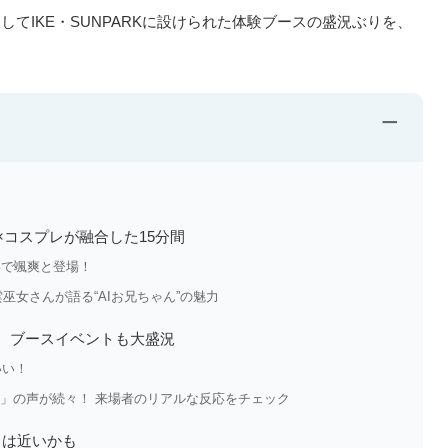
てIKE・SUNPARKに設けられた体験ブースの盛況ぶりを、
−
I×コスプレが融合した15分間
姿で颯爽と登場！
巫女さんが語る“AIお兄ちゃん”の魅力
 ブースイベントも大盛況
いい！
た」の声が続々！ 来場者のリアルな反応をチェック
日は近いかも