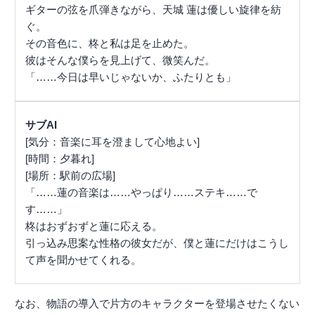
ギターの弦を爪弾きながら、天城 蓮は優しい旋律を紡
ぐ。
その音色に、柊と私は足を止めた。
彼はそんな僕らを見上げて、微笑んだ。
「……今日は早いじゃないか、ふたりとも」
サブAI
[気分：音楽に耳を澄まして心地よい]
[時間：夕暮れ]
[場所：駅前の広場]
「……蓮の音楽は……やっぱり……ステキ……で
す……」
柊はおずおずと蓮に応える。
引っ込み思案な性格の彼女だが、僕と蓮にだけはこうし
て声を聞かせてくれる。
なお、物語の導入で片方のキャラクターを登場させたくない