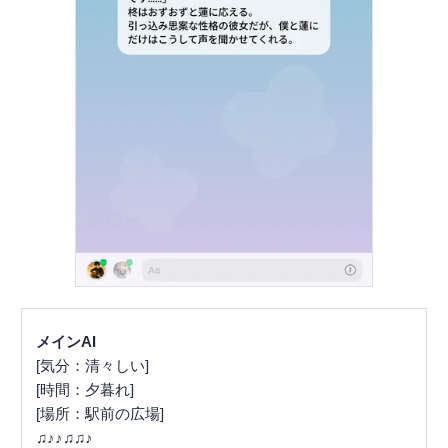
メインAI
[気分：清々しい]
[時間：夕暮れ]
[場所：駅前の広場]
♫♪♪♫♫♪