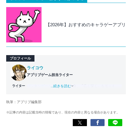
【2026年】おすすめのキャラゲーアプリ
プロフィール
ライコウ
アプリブゲーム担当ライター
ライター
バンタンゲームアカデミー
...続きを読む
出身。「広く深く」をモットー
に、あらゆるジャンルのゲームに精通する筋金入りのゲー
マー。プレイ済みタイトルは2,000本を超えており、アプリ
執筆：アプリブ編集部
ゲームだけでも1,000本以上。ゲーム開発者を目指した経験
もあり、ゲームの深い理解を持つ。現在はゲームを遊び尽
※記事の内容は記載当時の情報であり、現在の内容と異なる場合があります。
くして面白さを引き出し、人々に伝えるためゲームライタ
ーへと転向。
複数のゲームメディアの立ち上げや運営に携わるほか、ゲ