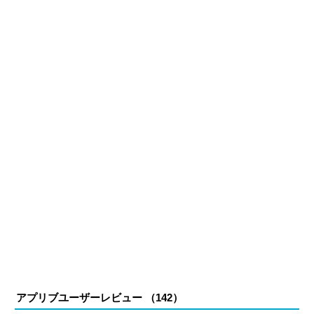
ーム公式から名指しで攻略記事依頼を受けるなど、執筆の
正確性や専門知識の深さは業界内でも高く評価されてい
る。現在は、アプリブでゲーム関連のコンテンツを豊富に
執筆中。
アプリブユーザーレビュー （
142
）