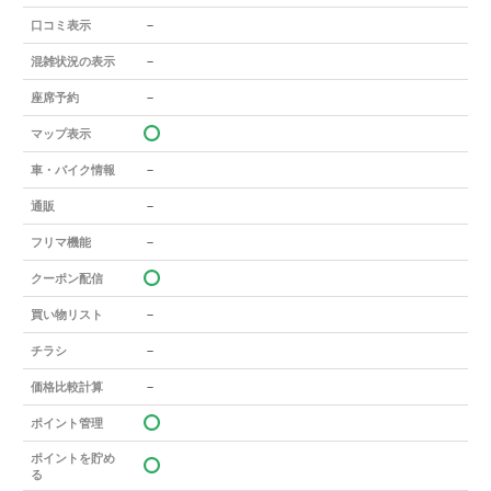
－
口コミ表示
－
混雑状況の表示
－
座席予約
マップ表示
－
車・バイク情報
－
通販
－
フリマ機能
クーポン配信
－
買い物リスト
－
チラシ
－
価格比較計算
ポイント管理
ポイントを貯め
る