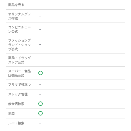
－
商品を売る
オリジナルグッ
－
ズ作成
コンビニチェー
－
ン公式
ファッションブ
－
ランド・ショッ
プ公式
薬局・ドラッグ
－
ストア公式
スーパー・食品
販売系公式
－
フリマで役立つ
－
ストック管理
飲食店検索
地図
－
ルート検索