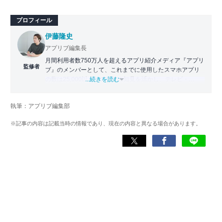
プロフィール
伊藤隆史
アプリブ編集長
月間利用者数750万人を超えるアプリ紹介メディア『アプリ
監修者
ブ』のメンバーとして、これまでに使用したスマホアプリ
の数は25,000以上。アプリの知見を活かし、テレビ・
...続きを読む
Web・ラジオなどのメディアに出演。
【メディア出演歴】日本テレビ『午前0時の森』（人生効率
執筆：アプリブ編集部
化アプリの紹介）、TBS『サタプラ』（スマホライフが変
わる神アプリの紹介）、J-WAVE『STEP ONE』（今話題の
※記事の内容は記載当時の情報であり、現在の内容と異なる場合があります。
スマホアプリ）他
Wikipedia
X(旧：Twitter）