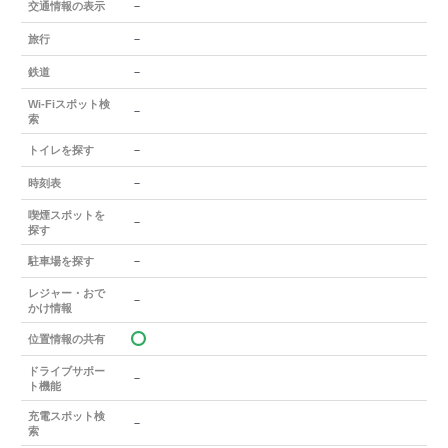
－
交通情報の表示
－
旅行
－
鉄道
Wi-Fiスポット検
－
索
－
トイレを探す
－
時刻表
喫煙スポットを
－
探す
－
駐車場を探す
レジャー・おで
－
かけ情報
位置情報の共有
ドライブサポー
－
ト機能
充電スポット検
－
索