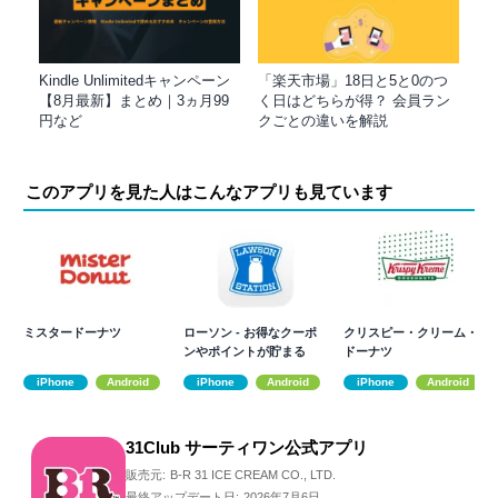
Kindle Unlimitedキャンペーン
「楽天市場」18日と5と0のつ
【8月最新】まとめ｜3ヵ月99
く日はどちらが得？ 会員ラン
円など
クごとの違いを解説
このアプリを見た人はこんなアプリも見ています
ミスタードーナツ
ローソン - お得なクーポ
クリスピー・クリーム・
ンやポイントが貯まる
ドーナツ
iPhone
Android
iPhone
Android
iPhone
Android
31Club サーティワン公式アプリ
販売元:
B-R 31 ICE CREAM CO., LTD.
最終アップデート日:
2026年7月6日