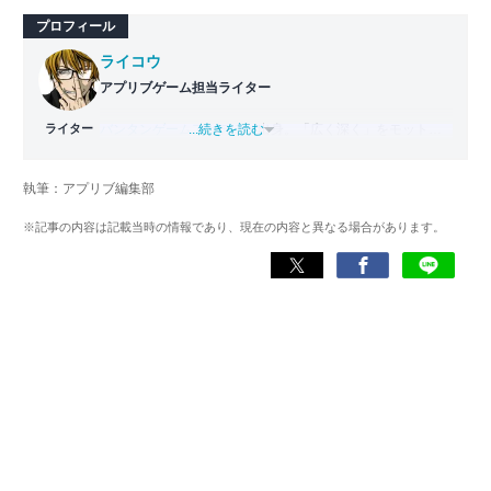
プロフィール
ライコウ
アプリブゲーム担当ライター
ライター
バンタンゲームアカデミー
...続きを読む
出身。「広く深く」をモットー
に、あらゆるジャンルのゲームに精通する筋金入りのゲー
マー。プレイ済みタイトルは2,000本を超えており、アプリ
執筆：アプリブ編集部
ゲームだけでも1,000本以上。ゲーム開発者を目指した経験
もあり、ゲームの深い理解を持つ。現在はゲームを遊び尽
※記事の内容は記載当時の情報であり、現在の内容と異なる場合があります。
くして面白さを引き出し、人々に伝えるためゲームライタ
ーへと転向。
複数のゲームメディアの立ち上げや運営に携わるほか、ゲ
ーム公式から名指しで攻略記事依頼を受けるなど、執筆の
正確性や専門知識の深さは業界内でも高く評価されてい
る。現在は、アプリブでゲーム関連のコンテンツを豊富に
執筆中。