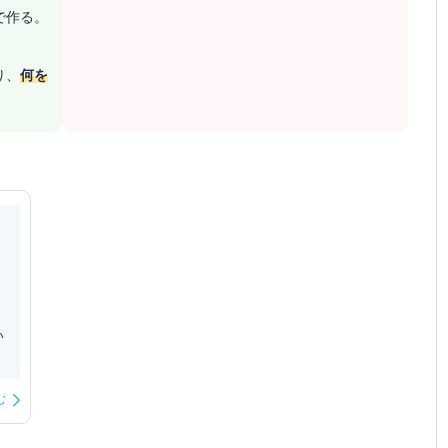
で作る。
り、
何を
い
む