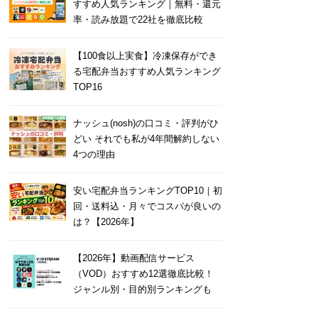
すすめ人気ランキング｜無料・還元
率・読み放題で22社を徹底比較
【100食以上実食】冷凍保存ができ
る宅配弁当おすすめ人気ランキング
TOP16
ナッシュ(nosh)の口コミ・評判がひ
どい それでも私が4年間解約しない
4つの理由
安い宅配弁当ランキングTOP10｜初
回・送料込・月々でコスパが良いの
は？【2026年】
【2026年】動画配信サービス
（VOD）おすすめ12選徹底比較！
ジャンル別・目的別ランキングも