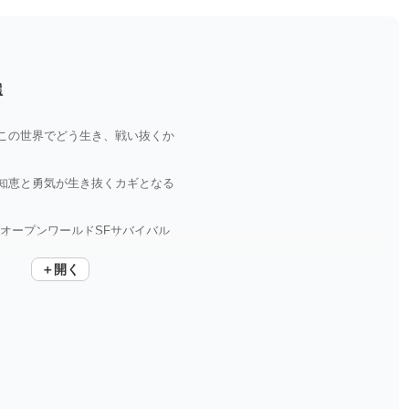
選
この世界でどう生き、戦い抜くか
知恵と勇気が生き抜くカギとなる
オープンワールドSFサバイバル
＋開く
イバルアドベンチャー