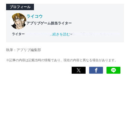
プロフィール
ライコウ
アプリブゲーム担当ライター
ライター
バンタンゲームアカデミー
...続きを読む
出身。「広く深く」をモットー
に、あらゆるジャンルのゲームに精通する筋金入りのゲー
マー。プレイ済みタイトルは2,000本を超えており、アプリ
執筆：アプリブ編集部
ゲームだけでも1,000本以上。ゲーム開発者を目指した経験
もあり、ゲームの深い理解を持つ。現在はゲームを遊び尽
※記事の内容は記載当時の情報であり、現在の内容と異なる場合があります。
くして面白さを引き出し、人々に伝えるためゲームライタ
ーへと転向。
複数のゲームメディアの立ち上げや運営に携わるほか、ゲ
ーム公式から名指しで攻略記事依頼を受けるなど、執筆の
正確性や専門知識の深さは業界内でも高く評価されてい
る。現在は、アプリブでゲーム関連のコンテンツを豊富に
執筆中。