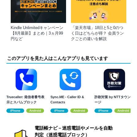
Kindle Unlimitedキャンペーン
「楽天市場」18日と5と0のつ
【8月最新】まとめ｜3ヵ月99
く日はどちらが得？ 会員ラン
円など
クごとの違いを解説
このアプリを見た人はこんなアプリも見ています
Truecaller: 発信者番号表
Sync.ME - Caller ID &
詐欺対策 by NTTタウンペ
示とスパムブロック
Contacts
ージ
iPhone
Android
iPhone
Android
iPhone
Android
電話帳ナビ－迷惑電話やメールを自動
判定（迷惑電話ブロック）