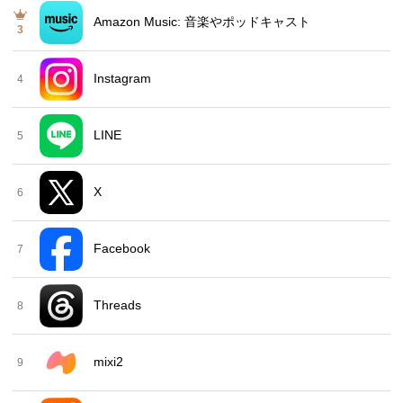
Amazon Music: 音楽やポッドキャスト
3
Instagram
4
LINE
5
X
6
Facebook
7
Threads
8
mixi2
9