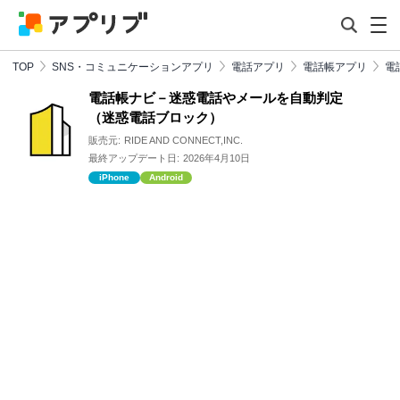
TOP
SNS・コミュニケーションアプリ
電話アプリ
電話帳アプリ
電
電話帳ナビ－迷惑電話やメールを自動判定
（迷惑電話ブロック）
販売元:
RIDE AND CONNECT,INC.
最終アップデート日:
2026年4月10日
iPhone
Android