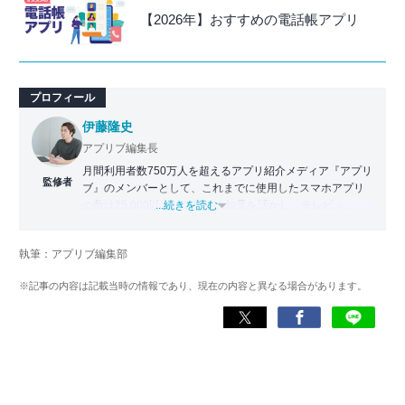
【2026年】おすすめの電話帳アプリ
プロフィール
伊藤隆史
アプリブ編集長
月間利用者数750万人を超えるアプリ紹介メディア『アプリ
監修者
ブ』のメンバーとして、これまでに使用したスマホアプリ
の数は25,000以上。アプリの知見を活かし、テレビ・
...続きを読む
Web・ラジオなどのメディアに出演。
【メディア出演歴】日本テレビ『午前0時の森』（人生効率
執筆：アプリブ編集部
化アプリの紹介）、TBS『サタプラ』（スマホライフが変
わる神アプリの紹介）、J-WAVE『STEP ONE』（今話題の
※記事の内容は記載当時の情報であり、現在の内容と異なる場合があります。
スマホアプリ）他
Wikipedia
X(旧：Twitter）