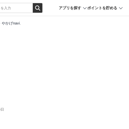
アプリを探す
ポイントを貯める
やかげnavi.
6日