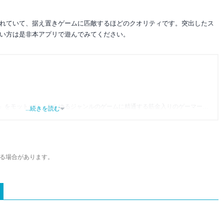
れていて、据え置きゲームに匹敵するほどのクオリティです。突出したス
い方は是非本アプリで遊んでみてください。
」をモットーに、あらゆるジャンルのゲームに精通する筋金入りのゲーマー。
...続きを読む
り、アプリゲームだけでも1,000本以上。ゲーム開発者を目指した経験もあり、ゲ
尽くして面白さを引き出し、人々に伝えるためゲームライターへと転向。
わるほか、ゲーム公式から名指しで攻略記事依頼を受けるなど、執筆の正確性
ている。現在は、アプリブでゲーム関連のコンテンツを豊富に執筆中。
る場合があります。