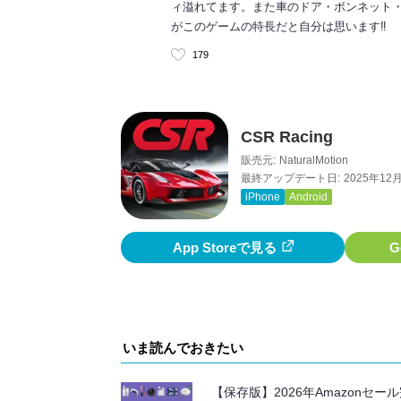
ィ溢れてます。また車のドア・ボンネット
がこのゲームの特長だと自分は思います‼︎
179
CSR Racing
販売元:
NaturalMotion
最終アップデート日:
2025年12
iPhone
Android
App Storeで見る
G
いま読んでおきたい
【保存版】2026年Amazon