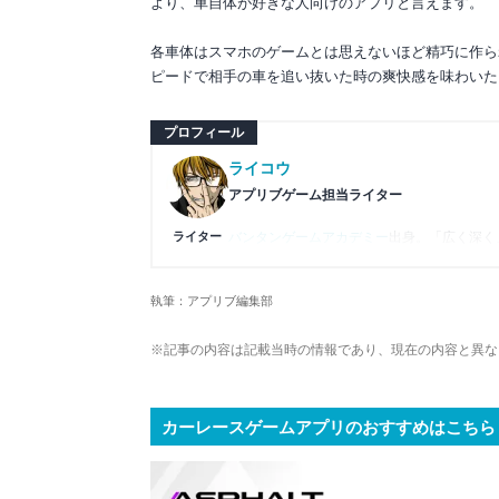
より、車自体が好きな人向けのアプリと言えます。
各車体はスマホのゲームとは思えないほど精巧に作ら
ピードで相手の車を追い抜いた時の爽快感を味わいた
プロフィール
ライコウ
アプリブゲーム担当ライター
ライター
バンタンゲームアカデミー
出身。「広く深く
プレイ済みタイトルは2,000本を超えてお
ームの深い理解を持つ。現在はゲームを遊び
執筆：アプリブ編集部
複数のゲームメディアの立ち上げや運営に携
や専門知識の深さは業界内でも高く評価され
※記事の内容は記載当時の情報であり、現在の内容と異な
カーレースゲームアプリのおすすめはこちら