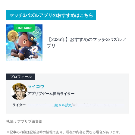
マッチ3パズルアプリのおすすめはこちら
【2026年】おすすめのマッチ3パズルア
プリ
プロフィール
ライコウ
アプリブゲーム担当ライター
ライター
バンタンゲームアカデミー
...続きを読む
出身。「広く深く」をモットー
に、あらゆるジャンルのゲームに精通する筋金入りのゲー
マー。プレイ済みタイトルは2,000本を超えており、アプリ
執筆：アプリブ編集部
ゲームだけでも1,000本以上。ゲーム開発者を目指した経験
もあり、ゲームの深い理解を持つ。現在はゲームを遊び尽
※記事の内容は記載当時の情報であり、現在の内容と異なる場合があります。
くして面白さを引き出し、人々に伝えるためゲームライタ