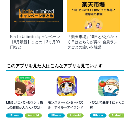
Kindle Unlimitedキャンペーン
「楽天市場」18日と5と0のつ
【8月最新】まとめ｜3ヵ月99
く日はどちらが得？ 会員ラン
円など
クごとの違いを解説
このアプリを見た人はこんなアプリも見ています
LINE ポコパンタウン：癒
モンスターハンターパズ
パズルで豊作！にゃんこ
しの箱庭かんたんパズル
ル アイルーアイランド
村
iPhone
Android
iPhone
Android
iPhone
Android